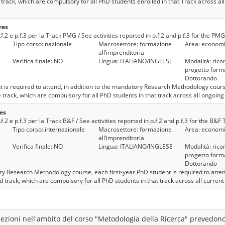
 track, which are compulsory for all PhD students enrolled in that Track across all
res
p.f.2 e p.f.3 per la Track PMG / See activities reported in p.f.2 and p.f.3 for the PM
Tipo corso: nazionale
Macrosettore: formazione
Area: economi
all’imprenditoria
Verifica finale: NO
Lingua: ITALIANO/INGLESE
Modalità: ricon
progetto forma
Dottorando
t is required to attend, in addition to the mandatory Research Methodology cours
e track, which are compulsory for all PhD students in that track across all ongoing
es
p.f.2 e p.f.3 per la Track B&F / See activities reported in p.f.2 and p.f.3 for the B&F 
Tipo corso: internazionale
Macrosettore: formazione
Area: economi
all’imprenditoria
Verifica finale: NO
Lingua: ITALIANO/INGLESE
Modalità: ricon
progetto forma
Dottorando
ry Research Methodology course, each first-year PhD student is required to atte
d track, which are compulsory for all PhD students in that track across all current
 lezioni nell'ambito del corso "Metodologia della Ricerca" prevedono