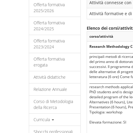
Attività connesse con 
Offerta formativa
2025/2026
Attività formative e 
Offerta formativa
Elenco dei corsi/attivi
2024/2025
corso/attività
Offerta formativa
2023/2024
Research Methodology Co
___________________________
principali metodi di ricerca
Offerta formativa
del primo anno di dottorato
erogata
successivi. Il programma de
delle alternative di proget
Attività didattiche
letteratura (6 ore) Come f
__________________________
research methods applicabl
Relazione Annuale
PhD students and is design
detailed program of the le
Corso di Metodologia
Alternatives (6 hours), Li
della Ricerca
Presentation (6 hours), Pr
Tipologia: workshop
Curricula
Elevata formazione: SI
Sbocchi professionali