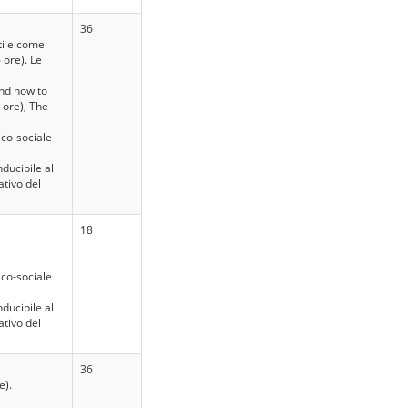
36
ati e come
 ore). Le
and how to
 ore), The
co-sociale
ducibile al
tivo del
18
co-sociale
ducibile al
tivo del
36
e).