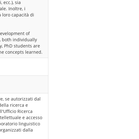
 ecc.), sia
e. Inoltre, i
 loro capacità di
development of
, both individually
ly, PhD students are
the concepts learned.
e, se autorizzati dal
ella ricerca e
l'Ufficio Ricerca
tellettuale e accesso
boratorio linguistico
organizzati dalla