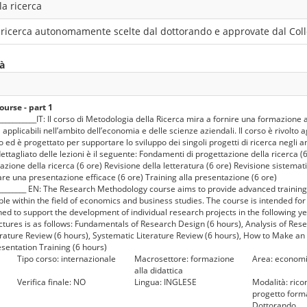
la ricerca
di ricerca autonomamente scelte dal dottorando e approvate dal Coll
tà
urse - part 1
_____________IT: Il corso di Metodologia della Ricerca mira a fornire una formazione
 applicabili nell’ambito dell’economia e delle scienze aziendali. Il corso è rivolto a
 ed è progettato per supportare lo sviluppo dei singoli progetti di ricerca negli a
ttagliato delle lezioni è il seguente: Fondamenti di progettazione della ricerca (6
tazione della ricerca (6 ore) Revisione della letteratura (6 ore) Revisione sistemat
are una presentazione efficace (6 ore) Training alla presentazione (6 ore)
___________ EN: The Research Methodology course aims to provide advanced trainin
e within the field of economics and business studies. The course is intended for 
ed to support the development of individual research projects in the following y
ctures is as follows: Fundamentals of Research Design (6 hours), Analysis of Res
terature Review (6 hours), Systematic Literature Review (6 hours), How to Make an 
esentation Training (6 hours)
Tipo corso: internazionale
Macrosettore: formazione
Area: economi
alla didattica
Verifica finale: NO
Lingua: INGLESE
Modalità: ricon
progetto forma
Dottorando