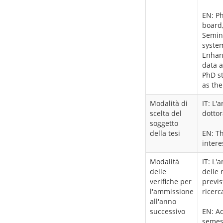
EN: Ph
board
Semin
system
Enhanc
data 
PhD st
as the
Modalità di
IT: L'
scelta del
dotto
soggetto
della tesi
EN: Th
intere
Modalità
IT: L'
delle
delle 
verifiche per
previs
l'ammissione
ricerc
all'anno
successivo
EN: Ad
semest