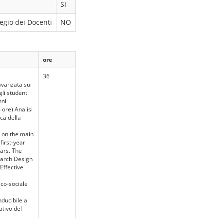
SI
egio dei Docenti
NO
ore
36
 avanzata sui
gli studenti
nni
 ore) Analisi
ica della
g on the main
first-year
ears. The
earch Design
Effective
co-sociale
ducibile al
tivo del