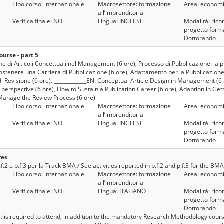
Tipo corso: internazionale
Macrosettore: formazione
Area: economi
all’imprenditoria
Verifica finale: NO
Lingua: INGLESE
Modalità: ricon
progetto forma
Dottorando
urse - part 5
one di Articoli Concettuali nel Management (6 ore), Processo di Pubblicazione: la 
Sostenere una Carriera di Pubblicazione (6 ore), Adattamento per la Pubblicazione 
i Revisione (6 ore). _____________EN: Conceptual Article Design in Management (6 
 perspective (6 ore), How to Sustain a Publication Career (6 ore), Adaption in Get
 Manage the Review Process (6 ore)
Tipo corso: internazionale
Macrosettore: formazione
Area: economi
all’imprenditoria
Verifica finale: NO
Lingua: INGLESE
Modalità: ricon
progetto forma
Dottorando
res
p.f.2 e p.f.3 per la Track BMA / See activities reported in p.f.2 and p.f.3 for the BM
Tipo corso: internazionale
Macrosettore: formazione
Area: economi
all’imprenditoria
Verifica finale: NO
Lingua: ITALIANO
Modalità: ricon
progetto forma
Dottorando
t is required to attend, in addition to the mandatory Research Methodology cours