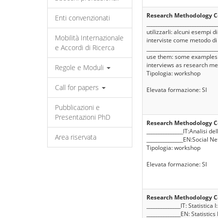
Research Methodology Co
Enti convenzionati
____________________________
utilizzarli: alcuni esempi d
Mobilità Internazionale
interviste come metodo di ri
e Accordi di Ricerca
___________________________
use them: some examples of
interviews as research met
Regole e Moduli
Tipologia: workshop
Call for papers
Elevata formazione: SI
Pubblicazioni e
Presentazioni PhD
Research Methodology Co
_______________IT:Analisi de
Area riservata
_______________EN:Social N
Tipologia: workshop
Elevata formazione: SI
Research Methodology Co
______________IT: Statistica
______________EN: Statistic