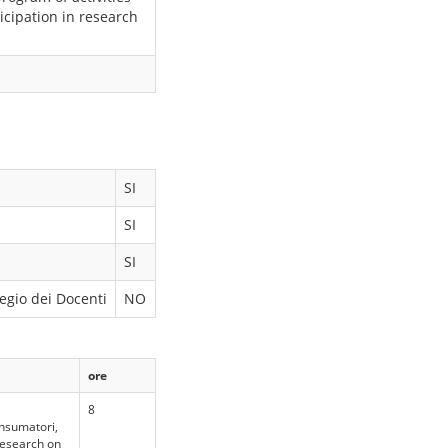
icipation in research
SI
SI
SI
egio dei Docenti
NO
ore
8
onsumatori,
 Research on