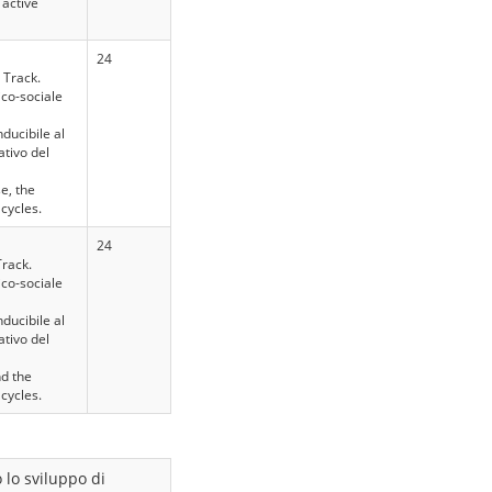
 active
24
G Track.
co-sociale
ducibile al
tivo del
e, the
 cycles.
24
Track.
co-sociale
ducibile al
tivo del
nd the
 cycles.
 lo sviluppo di