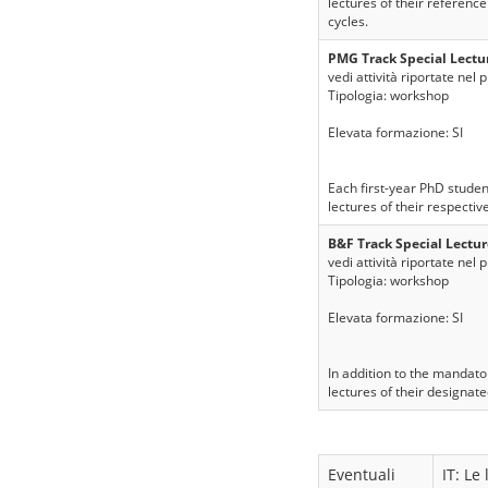
lectures of their reference
cycles.
PMG Track Special Lectu
vedi attività riportate nel 
Tipologia: workshop
Elevata formazione: SI
Each first-year PhD studen
lectures of their respectiv
B&F Track Special Lectur
vedi attività riportate nel 
Tipologia: workshop
Elevata formazione: SI
In addition to the mandato
lectures of their designate
Eventuali
IT: Le