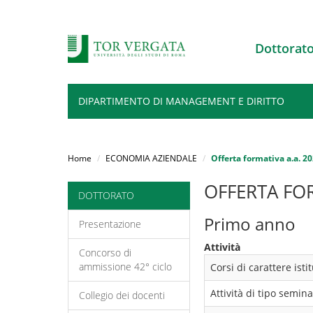
Dottorat
DIPARTIMENTO DI MANAGEMENT E DIRITTO
Salta
al
Home
ECONOMIA AZIENDALE
Offerta formativa a.a. 2
contenuto
principale
OFFERTA FO
DOTTORATO
Primo anno
Presentazione
Attività
Concorso di
ammissione 42° ciclo
Corsi di carattere ist
Attività di tipo semina
Collegio dei docenti