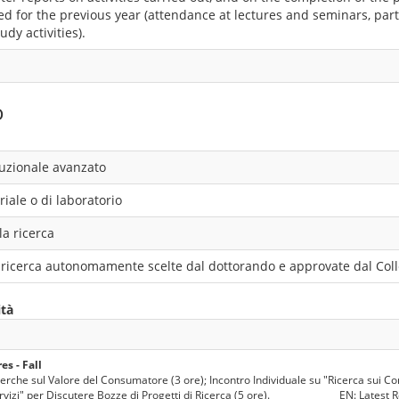
d for the previous year (attendance at lectures and seminars, part
udy activities).
o
ituzionale avanzato
riale o di laboratorio
la ricerca
di ricerca autonomamente scelte dal dottorando e approvate dal Coll
ità
s - Fall
icerche sul Valore del Consumatore (3 ore); Incontro Individuale su "Ricerca sui C
izi" per Discutere Bozze di Progetti di Ricerca (5 ore). _______________EN: Latest