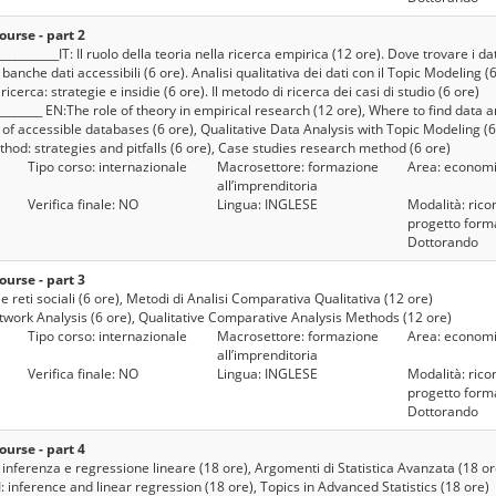
urse - part 2
____________IT: Il ruolo della teoria nella ricerca empirica (12 ore). Dove trovare i d
i banche dati accessibili (6 ore). Analisi qualitativa dei dati con il Topic Modeling (6
cerca: strategie e insidie (6 ore). Il metodo di ricerca dei casi di studio (6 ore)
__________ EN:The role of theory in empirical research (12 ore), Where to find data 
 accessible databases (6 ore), Qualitative Data Analysis with Topic Modeling (6
hod: strategies and pitfalls (6 ore), Case studies research method (6 ore)
Tipo corso: internazionale
Macrosettore: formazione
Area: economi
all’imprenditoria
Verifica finale: NO
Lingua: INGLESE
Modalità: ricon
progetto forma
Dottorando
urse - part 3
lle reti sociali (6 ore), Metodi di Analisi Comparativa Qualitativa (12 ore)
etwork Analysis (6 ore), Qualitative Comparative Analysis Methods (12 ore)
Tipo corso: internazionale
Macrosettore: formazione
Area: economi
all’imprenditoria
Verifica finale: NO
Lingua: INGLESE
Modalità: ricon
progetto forma
Dottorando
urse - part 4
 I: inferenza e regressione lineare (18 ore), Argomenti di Statistica Avanzata (18 or
s I: inference and linear regression (18 ore), Topics in Advanced Statistics (18 ore)