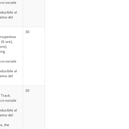
co-sociale
ducibile al
tivo del
30
prospettiva
(6 ore),
ore),
ting
co-sociale
ducibile al
tivo del
30
A Track.
co-sociale
ducibile al
tivo del
e, the