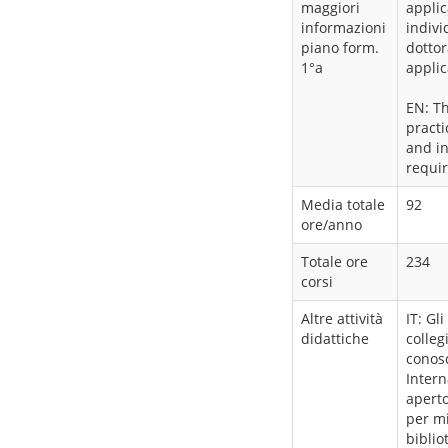
maggiori
applic
informazioni
indivi
piano form.
dottor
1°a
applic
EN: Th
practi
and in
requir
Media totale
92
ore/anno
Totale ore
234
corsi
Altre attività
IT: Gl
didattiche
colleg
conosc
Intern
aperto
per mi
biblio