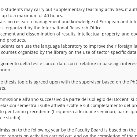
D students may carry out supplementary teaching activities, if aut
, up to a maximum of 40 hours.
ars on research management and knowledge of European and inte
s, organized by the International Research Office.
ement and dissemination of results, intellectual property, and op
and products.
udents can use the language laboratory to improve their foreign la
 courses organized by the library on the use of sector-specific dat
argomento della tesi è concordato con il relatore in base agli interess
rando.
e thesis topic is agreed upon with the supervisor based on the Ph
sts.
ammissione all'anno successivo da parte del Collegio dei Docenti si 
relazioni semestrali sulle attività svolte e sul completamento del p
to per l'anno precedente (frequenza a lezioni e seminari, partecipaz
a e studio).
mission to the following year by the Faculty Board is based on the 
er reports on activities carried out, and on the completion of the p