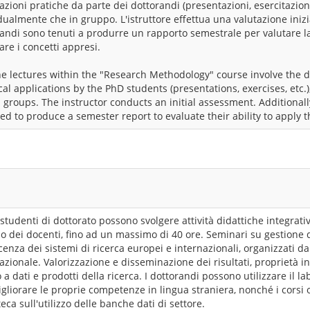
azioni pratiche da parte dei dottorandi (presentazioni, esercitazioni,
dualmente che in gruppo. L'istruttore effettua una valutazione inizial
andi sono tenuti a produrre un rapporto semestrale per valutare la
are i concetti appresi.
e lectures within the "Research Methodology" course involve the 
cal applications by the PhD students (presentations, exercises, etc.)
 groups. The instructor conducts an initial assessment. Additional
ed to produce a semester report to evaluate their ability to apply 
i studenti di dottorato possono svolgere attività didattiche integrativ
io dei docenti, fino ad un massimo di 40 ore. Seminari su gestione d
enza dei sistemi di ricerca europei e internazionali, organizzati dal
azionale. Valorizzazione e disseminazione dei risultati, proprietà in
 a dati e prodotti della ricerca. I dottorandi possono utilizzare il la
gliorare le proprie competenze in lingua straniera, nonché i corsi 
teca sull'utilizzo delle banche dati di settore.