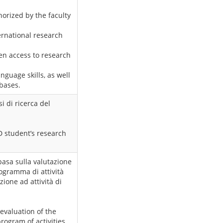
horized by the faculty
rnational research
en access to research
nguage skills, as well
abases.
i di ricerca del
D student’s research
basa sulla valutazione
rogramma di attività
ione ad attività di
evaluation of the
rogram of activities