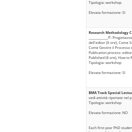
Tipologia: workshop
Elevata formazione: SI
Research Methodology Co
_____________IT: Progettazi
dell'editor (6 ore), Come 
Come Gestire il Processo d
Publication process: editor
Published (6 ore), How to
Tipologia: workshop
Elevata formazione: SI
BMA Track Special Lectu
vedi attività riportate nel 
Tipologia: workshop
Elevata formazione: NO
Each first-year PhD studen