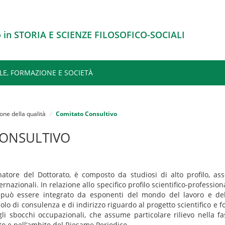
o in STORIA E SCIENZE FILOSOFICO-SOCIALI
LE, FORMAZIONE E SOCIETÀ
one della qualità
Comitato Consultivo
ONSULTIVO
atore del Dottorato, è composto da studiosi di alto profilo, ass
ternazionali. In relazione allo specifico profilo scientifico-professio
o può essere integrato da esponenti del mondo del lavoro e dell
olo di consulenza e di indirizzo riguardo al progetto scientifico e f
egli sbocchi occupazionali, che assume particolare rilievo nella fa
o e nell’ambito del Riesame Periodico.