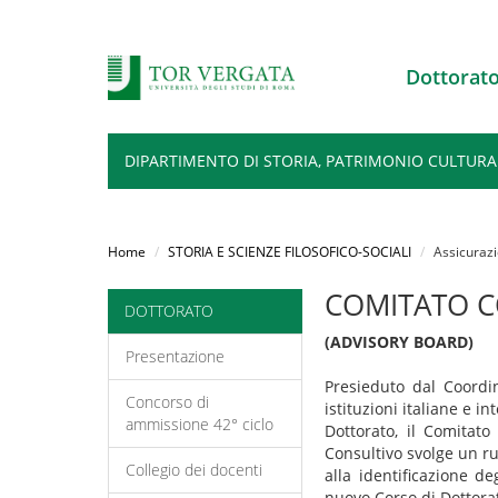
Dottorat
DIPARTIMENTO DI STORIA, PATRIMONIO CULTURA
Salta
al
Home
STORIA E SCIENZE FILOSOFICO-SOCIALI
Assicurazi
contenuto
principale
COMITATO C
DOTTORATO
(ADVISORY BOARD)
Presentazione
Presieduto dal Coordin
Concorso di
istituzioni italiane e in
ammissione 42° ciclo
Dottorato, il Comitat
Consultivo svolge un ru
Collegio dei docenti
alla identificazione d
nuovo Corso di Dottorat