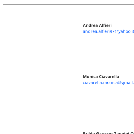
Andrea Alfieri
andrea.alfieri97@yahoo.i
Monica Ciavarella
ciavarella.monica@gmail
Ezilde Garozzo Zannini Q