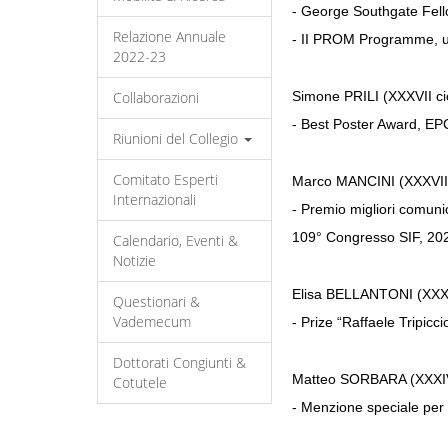
- George Southgate Fello
Relazione Annuale
- II PROM Programme, un
2022-23
Collaborazioni
Simone PRILI (XXXVII ci
- Best Poster Award, E
Riunioni del Collegio
Comitato Esperti
Marco MANCINI (XXXVIII
Internazionali
- Premio migliori comuni
109° Congresso SIF, 20
Calendario, Eventi &
Notizie
Elisa BELLANTONI (XXXI
Questionari &
Vademecum
- Prize “Raffaele Tripicc
Dottorati Congiunti &
Matteo SORBARA (XXXIV
Cotutele
- Menzione speciale per 