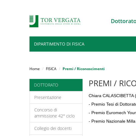
Dottorato
DIPARTIMENTO DI FISICA
Salta
al
Home
FISICA
Premi / Riconoscimenti
contenuto
principale
PREMI / RI
DOTTORATO
Chiara CALASCIBETTA (X
Presentazione
- Premio Tesi di Dottorat
Concorso di
- Premio Euromech You
ammissione 42° ciclo
- Premio Nazionale Milla
Collegio dei docenti