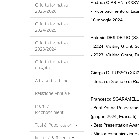
Andrea CIPRIANI (XXXVII
Offerta formativa
2025/2026
- Riconoscimento di Lau
16 maggio 2024
Offerta formativa
2024/2025
Antonio DESIDERIO (XXX
Offerta formativa
- 2024, Visiting Grant, 
2023/2024
- 2023, Visiting Grant,
Offerta formativa
erogata
Giorgio DI RUSSO (XXXV
Attività didattiche
- Borsa di Studio e di R
Relazione Annuale
Francesco SGARAMELLA
Premi /
- Best Young Researcher
Riconoscimenti
(giugno 2024, Frascati),
Tesi & Pubblicazioni
- Best Presentation Awar
- Miglior comunicazione 
Mobilità & Ricerca