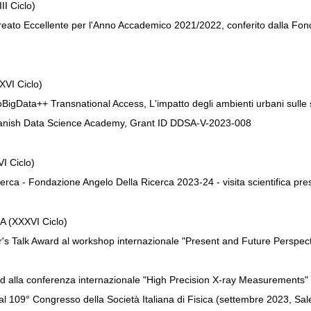
I Ciclo)
reato Eccellente per l'Anno Accademico 2021/2022, conferito dalla F
VI Ciclo)
SoBigData++ Transnational Access, L'impatto degli ambienti urbani sulle 
 Danish Data Science Academy, Grant ID DDSA-V-2023-008
I Ciclo)
icerca - Fondazione Angelo Della Ricerca 2023-24 - visita scientifica pr
 (XXXVI Ciclo)
's Talk Award al workshop internazionale "Present and Future Perspect
d alla conferenza internazionale "High Precision X-ray Measurements" 
al 109° Congresso della Società Italiana di Fisica (settembre 2023, Sal