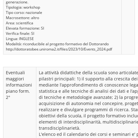
generazione.
Tipologia: workshop
Tipo corso: nazionale
Macrosettore: altro
Area: scientifica
Elevata formazione: SI
Verifica finale: SI
Lingua: INGLESE
Modalità: riconducibile al progetto formativo del Dottorando
http://dottoratobee.uniroma2.it/files/2023/10/Events_2024.pdf
Eventuali
La attività didattiche della scuola sono articola
maggiori
pilastri principali: 1) il supporto alla crescita de
informazioni
mediante l’approfondimento di conoscenze legat
piano form.
statistica e alle tecniche di analisi dei dati e l
2°
di tecniche e metodologie avanzate; 2) la progre
acquisizione di autonomia nel concepire, proget
realizzare e divulgare programmi di ricerca. Stan
obiettivi della scuola, il progetto formativo inclu
elementi di interdisciplinarità, multidisciplinari
transdisciplinarietà.
L'elenco ed il calendario dei corsi e seminari e' 