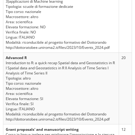
3)applicazioni di Machine learning
Tipologia: scuole di formazione dedicate
Tipo corso: nazionale
Macrosettore: altro
Area: scientifica
Elevata formazione: NO
Verifica finale: NO
Lingua: ITALIANO
Modalità: riconducibile al progetto formativo del Dottorando
http://dottoratobee.uniroma2.it/files/2023/10/Events_2024.pdf
Advanced R
20
Introduction to R: a quick recap Spatial data and Geostatistics in R
I Spatial data and Geostatistics in R II Analysis of Time Series I
Analysis of Time Series II
Tipologia: altro
Tipo corso: nazionale
Macrosettore: altro
Area: scientifica
Elevata formazione: SI
Verifica finale: SI
Lingua: ITALIANO
Modalità: riconducibile al progetto formativo del Dottorando
http://dottoratobee.uniroma2.it/files/2023/10/Events_2024.pdf
Grant proposals' and manuscript writing
12
Corso in lingua inglese per migliorare l'impostazione e la stesura