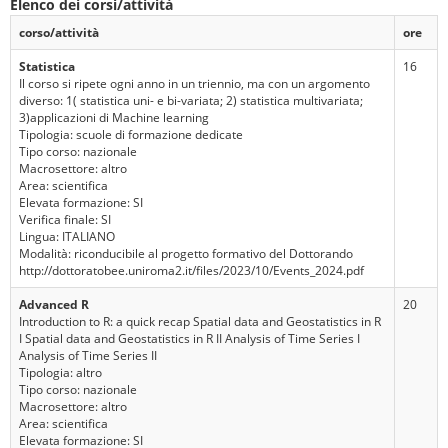
Elenco dei corsi/attività
corso/attività
ore
Statistica
16
Il corso si ripete ogni anno in un triennio, ma con un argomento
diverso: 1( statistica uni- e bi-variata; 2) statistica multivariata;
3)applicazioni di Machine learning
Tipologia: scuole di formazione dedicate
Tipo corso: nazionale
Macrosettore: altro
Area: scientifica
Elevata formazione: SI
Verifica finale: SI
Lingua: ITALIANO
Modalità: riconducibile al progetto formativo del Dottorando
http://dottoratobee.uniroma2.it/files/2023/10/Events_2024.pdf
Advanced R
20
Introduction to R: a quick recap Spatial data and Geostatistics in R
I Spatial data and Geostatistics in R II Analysis of Time Series I
Analysis of Time Series II
Tipologia: altro
Tipo corso: nazionale
Macrosettore: altro
Area: scientifica
Elevata formazione: SI