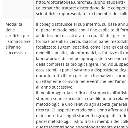
http://dottoratobee.uniroma2.it/phd-students/
Le tematiche trattate discendono dalle compet
scientifiche rappresentate fra i membri del colle
Modalità
Il collegio istituisce al suo interno, su base ann
delle
di panel metodologici con il fine esplicito di fo
verifiche per
ai dottorandi e assicurare la qualità del percors
l'ammissione
formazione alla ricerca. Ciascun panel metodol
all'anno
focalizzato su temi specifici, come l’analisi dei 
successivo
modelli statistici, bioinformatici, o l’utilizzo di 
laboratorio e di campo appropriate a seconda de
della complessità biologica (geni, individui, spe
ecosistemi). I panel saranno a disposizione degl
durante tutto il loro percorso formativo e saran
direttamente coinvolti nelle verifiche per l’amm
all’anno successivo.
Il monitoraggio, la verifica e il supporto all’attivi
studenti sono articolati su due filoni: uno relativ
metodologici e uno relativo agli aspetti generali
ricerca. Gli aspetti metodologici sono affrontati 
di incontri tra singoli studenti o gruppi di stude
panel metodologici istituiti tra i membri del col
questi incontri sono approfonditamente esaminat