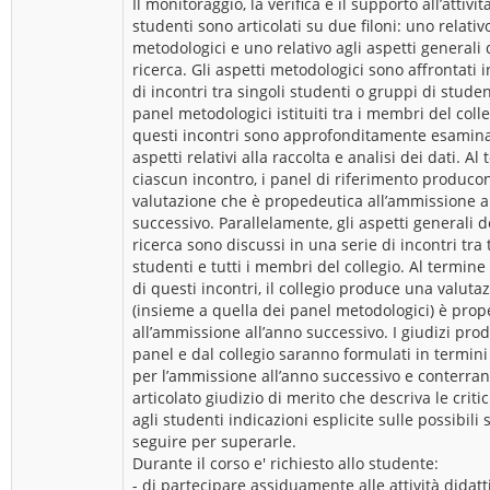
Il monitoraggio, la verifica e il supporto all’attivit
studenti sono articolati su due filoni: uno relativo
metodologici e uno relativo agli aspetti generali 
ricerca. Gli aspetti metodologici sono affrontati 
di incontri tra singoli studenti o gruppi di stude
panel metodologici istituiti tra i membri del coll
questi incontri sono approfonditamente esaminati
aspetti relativi alla raccolta e analisi dei dati. Al
ciascun incontro, i panel di riferimento produc
valutazione che è propedeutica all’ammissione a
successivo. Parallelamente, gli aspetti generali d
ricerca sono discussi in una serie di incontri tra t
studenti e tutti i membri del collegio. Al termine
di questi incontri, il collegio produce una valuta
(insieme a quella dei panel metodologici) è pro
all’ammissione all’anno successivo. I giudizi prod
panel e dal collegio saranno formulati in termini
per l’ammissione all’anno successivo e conterra
articolato giudizio di merito che descriva le critic
agli studenti indicazioni esplicite sulle possibili 
seguire per superarle.
Durante il corso e' richiesto allo studente:
- di partecipare assiduamente alle attività didatt