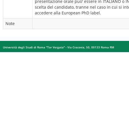
presentazione orale puo' essere in ITALIANO o 
scelta del candidato, tranne nel caso in cui si in
accedere alla European PhD label.
Note
Università degli Studi di Roma "Tor Vergata" - Via Cracovia, 50, 00133 Roma RM