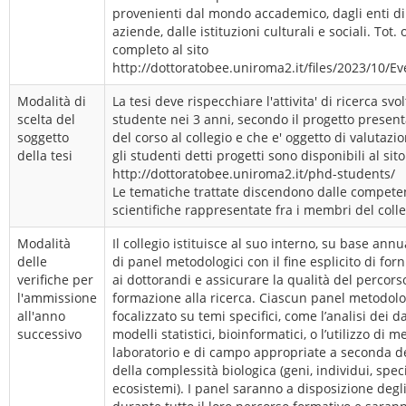
provenienti dal mondo accademico, dagli enti di 
aziende, dalle istituzioni culturali e sociali. Tot.
completo al sito
http://dottoratobee.uniroma2.it/files/2023/10/E
Modalità di
La tesi deve rispecchiare l'attivita' di ricerca svo
scelta del
studente nei 3 anni, secondo il progetto presenta
soggetto
del corso al collegio e che e' oggetto di valutazio
della tesi
gli studenti detti progetti sono disponibili al sito
http://dottoratobee.uniroma2.it/phd-students/
Le tematiche trattate discendono dalle compete
scientifiche rappresentate fra i membri del colle
Modalità
Il collegio istituisce al suo interno, su base annu
delle
di panel metodologici con il fine esplicito di for
verifiche per
ai dottorandi e assicurare la qualità del percors
l'ammissione
formazione alla ricerca. Ciascun panel metodolo
all'anno
focalizzato su temi specifici, come l’analisi dei 
successivo
modelli statistici, bioinformatici, o l’utilizzo di 
laboratorio e di campo appropriate a seconda de
della complessità biologica (geni, individui, spec
ecosistemi). I panel saranno a disposizione degl