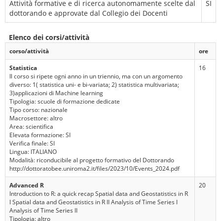
Attività formative e di ricerca autonomamente scelte dal
SI
dottorando e approvate dal Collegio dei Docenti
Elenco dei corsi/attività
corso/attività
ore
Statistica
16
Il corso si ripete ogni anno in un triennio, ma con un argomento
diverso: 1( statistica uni- e bi-variata; 2) statistica multivariata;
3)applicazioni di Machine learning
Tipologia: scuole di formazione dedicate
Tipo corso: nazionale
Macrosettore: altro
Area: scientifica
Elevata formazione: SI
Verifica finale: SI
Lingua: ITALIANO
Modalità: riconducibile al progetto formativo del Dottorando
http://dottoratobee.uniroma2.it/files/2023/10/Events_2024.pdf
Advanced R
20
Introduction to R: a quick recap Spatial data and Geostatistics in R
I Spatial data and Geostatistics in R II Analysis of Time Series I
Analysis of Time Series II
Tipologia: altro