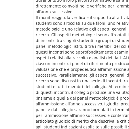
durante tutto il loro percorso formativo e saran
direttamente coinvolti nelle verifiche per l’amm
all’anno successivo.
Il monitoraggio, la verifica e il supporto all’attivit
studenti sono articolati su due filoni: uno relativ
metodologici e uno relativo agli aspetti generali 
ricerca. Gli aspetti metodologici sono affrontati 
di incontri tra singoli studenti o gruppi di stude
panel metodologici istituiti tra i membri del col
questi incontri sono approfonditamente esaminati
aspetti relativi alla raccolta e analisi dei dati. Al
ciascun incontro, i panel di riferimento produc
valutazione che è propedeutica all’ammissione a
successivo. Parallelamente, gli aspetti generali d
ricerca sono discussi in una serie di incontri tra t
studenti e tutti i membri del collegio. Al termin
di questi incontri, il collegio produce una valut
(insieme a quella dei panel metodologici) è pro
all’ammissione all’anno successivo. I giudizi prod
panel e dal collegio saranno formulati in termini
per l’ammissione all’anno successivo e conterr
articolato giudizio di merito che descriva le criti
agli studenti indicazioni esplicite sulle possibili