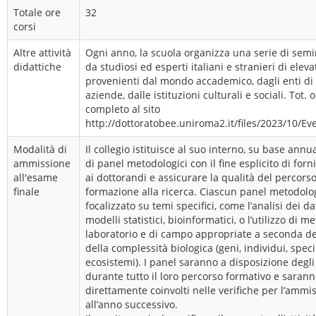
Totale ore
32
corsi
Altre attività
Ogni anno, la scuola organizza una serie di semi
didattiche
da studiosi ed esperti italiani e stranieri di eleva
provenienti dal mondo accademico, dagli enti di r
aziende, dalle istituzioni culturali e sociali. Tot. 
completo al sito
http://dottoratobee.uniroma2.it/files/2023/10/Ev
Modalità di
Il collegio istituisce al suo interno, su base annu
ammissione
di panel metodologici con il fine esplicito di for
all'esame
ai dottorandi e assicurare la qualità del percorso
finale
formazione alla ricerca. Ciascun panel metodolo
focalizzato su temi specifici, come l’analisi dei d
modelli statistici, bioinformatici, o l’utilizzo di m
laboratorio e di campo appropriate a seconda de
della complessità biologica (geni, individui, spec
ecosistemi). I panel saranno a disposizione degli
durante tutto il loro percorso formativo e saran
direttamente coinvolti nelle verifiche per l’ammi
all’anno successivo.