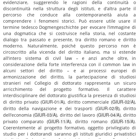
evidenziare, suggerendo le ragioni della continuità o
discontinuità nella struttura degli istituti, e d’altra parte il
percorso che conduce alla contemporaneità aiuta a
comprendere i fenomeni storici. Può essere utile usare il
termine tedesco Dogmengeschichte per evocare l’immagine di
una dogmatica che si costruisce nella storia, nel costante
dialogo tra passato e presente, tra diritto romano e diritto
moderno. Naturalmente, poiché questo percorso non è
circoscritto alla vicenda del diritto italiano, ma si estende
all’intero sistema di civil law – e anzi anche oltre, in
considerazione della forte interferenza con il common law in
alcuni settori del diritto – e ai processi europei di
armonizzazione del diritto, la partecipazione di studiosi
stranieri nel Collegio di dottorato rappresenta un sicuro
arricchimento del progetto formativo. Il carattere
interdisciplinare del dottorato giustifica la presenza di studiosi
GIUR-01/A
GIUR-02/A
di diritto privato (
), diritto commerciale (
),
GIUR-02/B
diritto della navigazione e dei trasporti (
), diritto
GIUR-03/A
GIUR-04/A
dell’economia (
), diritto del lavoro (
), diritto
GIUR-11/A
GIUR-15/A
privato comparato (
), diritto romano (
).
Coerentemente al progetto formativo, oggetto privilegiato di
studio per i dottorandi saranno gli istituti giuridici privatistici