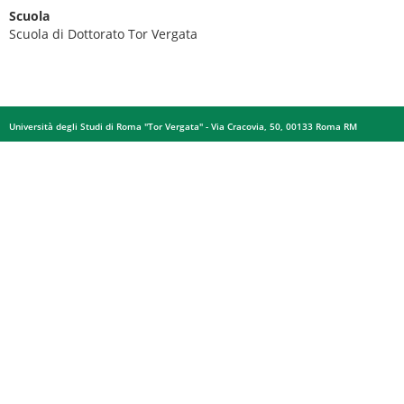
Scuola
Scuola di Dottorato Tor Vergata
Università degli Studi di Roma "Tor Vergata" - Via Cracovia, 50, 00133 Roma RM