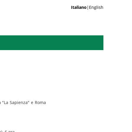
Italiano
|English
ma "La Sapienza" e Roma
). 6 ore.