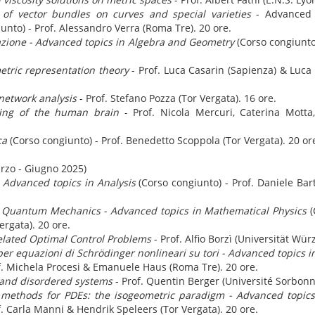
of vector bundles on curves and special varieties
- Advanced 
nto) - Prof. Alessandro Verra (Roma Tre). 20 ore.
azione - Advanced topics in Algebra and Geometry
(Corso congiunto)
etric representation theory
- Prof. Luca Casarin (Sapienza) & Luca 
network analysis
- Prof. Stefano Pozza (Tor Vergata). 16 ore.
ing of the human brain
- Prof. Nicola Mercuri, Caterina Motta,
ca
(Corso congiunto) - Prof. Benedetto Scoppola (Tor Vergata). 20 or
rzo - Giugno 2025)
- Advanced topics in Analysis
(Corso congiunto) - Prof. Daniele Bart
o Quantum Mechanics
- Advanced topics in Mathematical Physics
(
ergata). 20 ore.
elated Optimal Control Problems
- Prof. Alfio Borzì (Universität Wür
à per equazioni di Schrödinger nonlineari su tori - Advanced topics i
of. Michela Procesi & Emanuele Haus (Roma Tre). 20 ore.
 and disordered systems
- Prof. Quentin Berger (Université Sorbonn
methods for PDEs: the isogeometric paradigm - Advanced topics
f. Carla Manni & Hendrik Speleers (Tor Vergata). 20 ore.