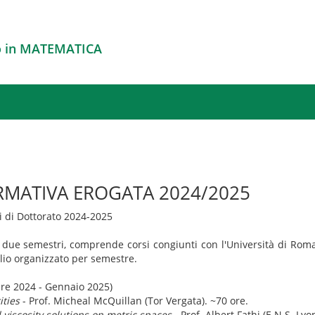
o in MATEMATICA
RMATIVA EROGATA 2024/2025
si di Dottorato 2024-2025
 in due semestri, comprende corsi congiunti con l'Università di Ro
glio organizzato per semestre.
re 2024 - Gennaio 2025)
ities
- Prof. Micheal McQuillan (Tor Vergata). ~70 ore.
iscosity solutions on metric spaces
- Prof. Albert Fathi (E.N.S. Lyon