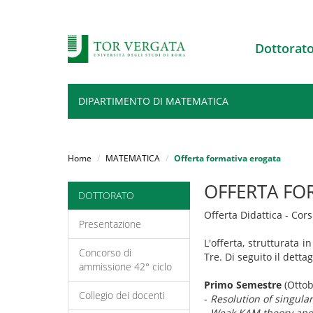
Dottorat
DIPARTIMENTO DI MATEMATICA
Salta
al
Home
MATEMATICA
Offerta formativa erogata
contenuto
principale
OFFERTA FO
DOTTORATO
Offerta Didattica - Cor
Presentazione
L'offerta, strutturata
Concorso di
Tre. Di seguito il detta
ammissione 42° ciclo
Primo Semestre
(Ottob
Collegio dei docenti
-
Resolution of singular
-
Weak KAM theory and v