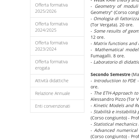
Offerta formativa
-
Geometry of moduli 
2025/2026
Geometry" (Corso congiu
-
Omologia di fattorizz
Offerta formativa
(Tor Vergata). 20 ore.
2024/2025
-
Some results of geom
12 ore.
Offerta formativa
-
Matrix functions and 
2023/2024
-
Mathematical model
Fumagalli. 8 ore.
Offerta formativa
-
Laboratorio di didatti
erogata
Secondo Semestre
(Ma
Attività didattiche
-
Introductiion to PDE 
ore.
-
The ETH-Approach t
Relazione Annuale
Alessandro Pizzo (Tor V
-
Kinetic Models and R
Enti convenzionati
-
Stabilità e instabilit
(Corso congiunto) - Pr
-
Statistical mechanics
-
Advanced numerical 
(Corso congiunto) - Pro