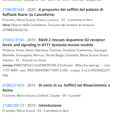
2108/281643
- 2020 -
A proposito dei soffitti del palazzo di
Raffaele Riario (la Cancelleria)
D'amelio, Maria Grazia; Grieco, Lorenzo - 03 - Contributo in libro
libro:
Palazzo della Cancelleria. Taccuino del cantiere di restauro -
(9788826603674)
2108/218165
- 2019 -
RGS9-2 rescues dopamine D2 receptor
levels and signaling in DYT1 dystonia mouse models
Ponterio, Giulia; Vanni, Valentina; Tassone, Annalisa; Sciamanna, Giuseppe;
Martella, Giuseppina; Mercuri, Nicola Biagio; D'amelio, Maria Grazia; Pisani,
Antonio - 01 - Articolo su rivista
rivista:
EMBO MOLECULAR MEDICINE (Chichester : Wiley Europe) pp. - - issn:
1757-4684 - wos: WOS:000455807100012 (45) - scopus: 2-s2.0-85058422371
(49)
2108/231823
- 2019 -
Di sotto in su. Soffitti nel Rinascimento a
Roma
D'amelio, Maria Grazia; Conforti, Claudia - 05 - Curatele
2108/230119
- 2019 -
Introduzione
D'amelio, Maria Grazia - 03 - Contributo in libro