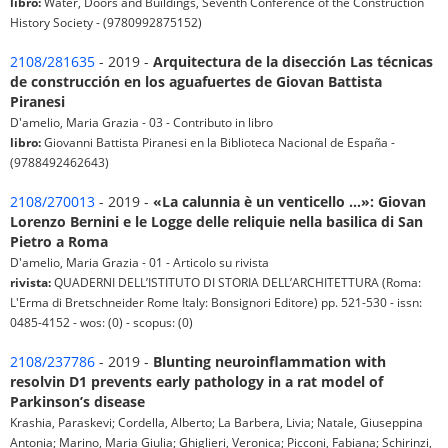
libro:
Water, Doors and Buildings, Seventh Conference of the Construction
History Society - (9780992875152)
2108/281635
- 2019 -
Arquitectura de la disección Las técnicas
de construcción en los aguafuertes de Giovan Battista
Piranesi
D'amelio, Maria Grazia - 03 - Contributo in libro
libro:
Giovanni Battista Piranesi en la Biblioteca Nacional de España -
(9788492462643)
2108/270013
- 2019 -
«La calunnia è un venticello ...»: Giovan
Lorenzo Bernini e le Logge delle reliquie nella basilica di San
Pietro a Roma
D'amelio, Maria Grazia - 01 - Articolo su rivista
rivista:
QUADERNI DELL’ISTITUTO DI STORIA DELL’ARCHITETTURA (Roma:
L'Erma di Bretschneider Rome Italy: Bonsignori Editore) pp. 521-530 - issn:
0485-4152 - wos: (0) - scopus: (0)
2108/237786
- 2019 -
Blunting neuroinflammation with
resolvin D1 prevents early pathology in a rat model of
Parkinson’s disease
Krashia, Paraskevi; Cordella, Alberto; La Barbera, Livia; Natale, Giuseppina
Antonia; Marino, Maria Giulia; Ghiglieri, Veronica; Picconi, Fabiana; Schirinzi,