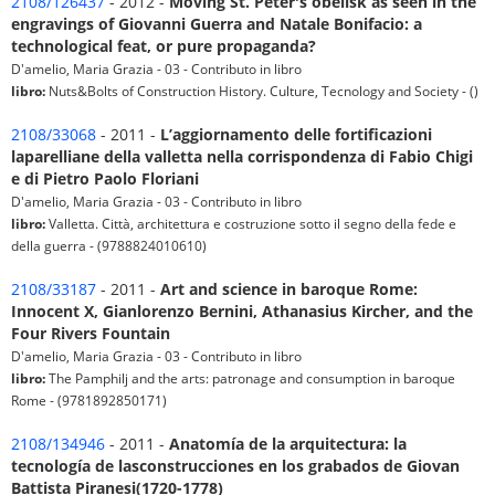
2108/126437
- 2012 -
Moving St. Peter's obelisk as seen in the
engravings of Giovanni Guerra and Natale Bonifacio: a
technological feat, or pure propaganda?
D'amelio, Maria Grazia - 03 - Contributo in libro
libro:
Nuts&Bolts of Construction History. Culture, Tecnology and Society - ()
2108/33068
- 2011 -
L’aggiornamento delle fortificazioni
laparelliane della valletta nella corrispondenza di Fabio Chigi
e di Pietro Paolo Floriani
D'amelio, Maria Grazia - 03 - Contributo in libro
libro:
Valletta. Città, architettura e costruzione sotto il segno della fede e
della guerra - (9788824010610)
2108/33187
- 2011 -
Art and science in baroque Rome:
Innocent X, Gianlorenzo Bernini, Athanasius Kircher, and the
Four Rivers Fountain
D'amelio, Maria Grazia - 03 - Contributo in libro
libro:
The Pamphilj and the arts: patronage and consumption in baroque
Rome - (9781892850171)
2108/134946
- 2011 -
Anatomía de la arquitectura: la
tecnología de lasconstrucciones en los grabados de Giovan
Battista Piranesi(1720-1778)