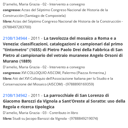
D'amelio, Maria Grazia - 02 - Intervento a convegno
congresso:
Actas del Séptimo Congreso Nacional de Historia de la
Construcción (Santiago de Compostela)
libro:
Actas del Séptimo Congreso Nacional de Historia de la Construcción -
(9788497283700)
2108/134944
- 2011 -
La tavolozza del mosaico a Roma e a
Venezia: classificazioni, catalogazioni e campionari dal primo
“tintometro” (1655) di Pietro Paolo Drei della Fabbrica di San
Pietro al campionario del vetraio muranese Angelo Orsoni di
Murano (1889)
D'amelio, Maria Grazia - 02 - Intervento a convegno
congresso:
XVI COLLOQUIO AISCOM, Palermo (Piazza Armerina,)
libro:
Atti del XVI Colloquio dell’Associazione Italiana per lo Studio e la
Conservazione del Mosaico (AISCOM) - (9788890169359)
2108/134942
- 2011 -
La parrocchiale di San Lorenzo di
Giacomo Barozzi da Vignola a Sant’Oreste al Soratte: uso della
Regola e ricerca tipologica
D'amelio, Maria Grazia - 03 - Contributo in libro
libro:
Studi su Jacopo Barozzi da Vignola - (9788849219074)