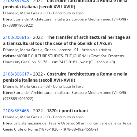
2108/397343
- 2022 -
Costruire l’architettura a Roma e nella
penisola italiana (secoli XVII-XVIII)
D'amelio, Maria Grazia - 03 - Contributo in libro
libro:
Storia dell’Architettura in Italia tra Europa e Mediterraneo (VII-XVII) -
(9788891906922)
2108/306615
- 2022 -
The transfer of architectural heritage as
a transcultural tool the case of the obelisk of Axum
D'amelio, Maria Grazia; Grieco, Lorenzo - 01 - Articolo su rivista
rivista:
MOBILE CULTURE STUDIES. THE JOURNAL (Graz: Karl Franzens
University Graz) pp. 61-78 - issn: 2413-9181 - wos: (0) - scopus: (0)
2108/306617
- 2022 -
Costruire l’architettura a Roma e nella
penisola italiana (secoli XVII-XVIII)
D'amelio, Maria Grazia - 03 - Contributo in libro
libro:
Storia dell’Architettura in Italia tra Europa e Mediterraneo (VII-XVII) -
(9788891906922)
2108/363465
- 2022 -
1870: i ponti urbani
D'amelio, Maria Grazia - 03 - Contributo in libro
libro:
La Sistemazione del Tevere Urbano: 50 anni di cantiere dalle carte del
Genio Civile di Roma (1876-1926) - (978-88-492-4550-9)