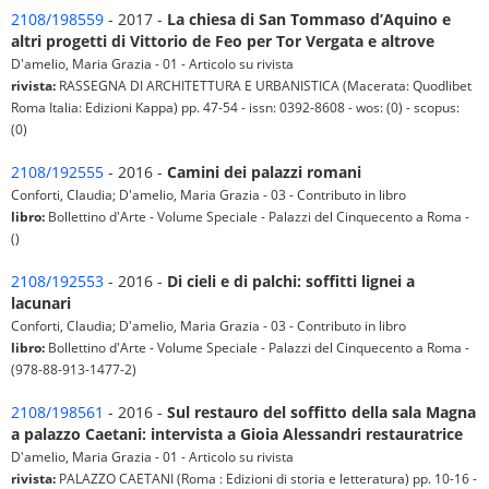
2108/198559
- 2017 -
La chiesa di San Tommaso d’Aquino e
altri progetti di Vittorio de Feo per Tor Vergata e altrove
D'amelio, Maria Grazia - 01 - Articolo su rivista
rivista:
RASSEGNA DI ARCHITETTURA E URBANISTICA (Macerata: Quodlibet
Roma Italia: Edizioni Kappa) pp. 47-54 - issn: 0392-8608 - wos: (0) - scopus:
(0)
2108/192555
- 2016 -
Camini dei palazzi romani
Conforti, Claudia; D'amelio, Maria Grazia - 03 - Contributo in libro
libro:
Bollettino d'Arte - Volume Speciale - Palazzi del Cinquecento a Roma -
()
2108/192553
- 2016 -
Di cieli e di palchi: soffitti lignei a
lacunari
Conforti, Claudia; D'amelio, Maria Grazia - 03 - Contributo in libro
libro:
Bollettino d'Arte - Volume Speciale - Palazzi del Cinquecento a Roma -
(978-88-913-1477-2)
2108/198561
- 2016 -
Sul restauro del soffitto della sala Magna
a palazzo Caetani: intervista a Gioia Alessandri restauratrice
D'amelio, Maria Grazia - 01 - Articolo su rivista
rivista:
PALAZZO CAETANI (Roma : Edizioni di storia e letteratura) pp. 10-16 -