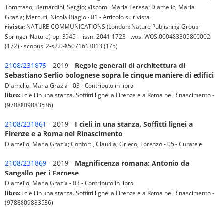
Tommaso; Bernardini, Sergio; Viscomi, Maria Teresa; D'amelio, Maria
Grazia; Mercuri, Nicola Biagio - 01 - Articolo su rivista
rivista:
NATURE COMMUNICATIONS (London: Nature Publishing Group-
Springer Nature) pp. 3945- - issn: 2041-1723 - wos: WOS:000483305800002
(172) - scopus: 2-s2.0-85071613013 (175)
2108/231875
- 2019 -
Regole generali di architettura di
Sebastiano Serlio bolognese sopra le cinque maniere di edifici
D'amelio, Maria Grazia - 03 - Contributo in libro
libro:
I cieli in una stanza. Soffitti lignei a Firenze e a Roma nel Rinascimento -
(9788809883536)
2108/231861
- 2019 -
I cieli in una stanza. Soffitti lignei a
Firenze e a Roma nel Rinascimento
D'amelio, Maria Grazia; Conforti, Claudia; Grieco, Lorenzo - 05 - Curatele
2108/231869
- 2019 -
Magnificenza romana: Antonio da
Sangallo per i Farnese
D'amelio, Maria Grazia - 03 - Contributo in libro
libro:
I cieli in una stanza. Soffitti lignei a Firenze e a Roma nel Rinascimento -
(9788809883536)