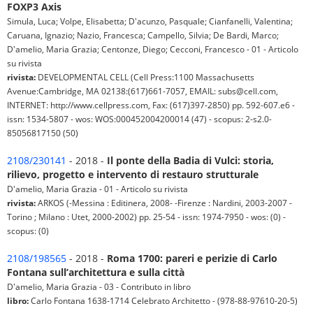
FOXP3 Axis
Simula, Luca; Volpe, Elisabetta; D'acunzo, Pasquale; Cianfanelli, Valentina;
Caruana, Ignazio; Nazio, Francesca; Campello, Silvia; De Bardi, Marco;
D'amelio, Maria Grazia; Centonze, Diego; Cecconi, Francesco - 01 - Articolo
su rivista
rivista:
DEVELOPMENTAL CELL (Cell Press:1100 Massachusetts
Avenue:Cambridge, MA 02138:(617)661-7057, EMAIL: subs@cell.com,
INTERNET: http://www.cellpress.com, Fax: (617)397-2850) pp. 592-607.e6 -
issn: 1534-5807 - wos: WOS:000452004200014 (47) - scopus: 2-s2.0-
85056817150 (50)
2108/230141
- 2018 -
Il ponte della Badia di Vulci: storia,
rilievo, progetto e intervento di restauro strutturale
D'amelio, Maria Grazia - 01 - Articolo su rivista
rivista:
ARKOS (-Messina : Editinera, 2008- -Firenze : Nardini, 2003-2007 -
Torino ; Milano : Utet, 2000-2002) pp. 25-54 - issn: 1974-7950 - wos: (0) -
scopus: (0)
2108/198565
- 2018 -
Roma 1700: pareri e perizie di Carlo
Fontana sull’architettura e sulla città
D'amelio, Maria Grazia - 03 - Contributo in libro
libro:
Carlo Fontana 1638-1714 Celebrato Architetto - (978-88-97610-20-5)