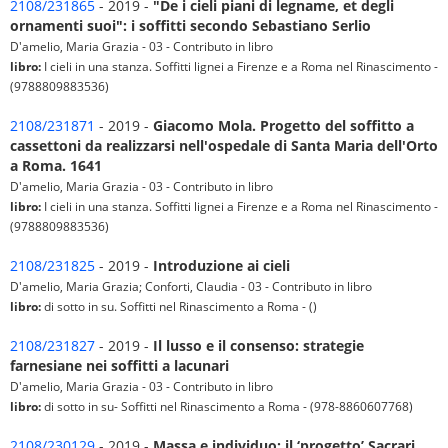
2108/231865
- 2019 -
"De i cieli piani di legname, et degli
ornamenti suoi": i soffitti secondo Sebastiano Serlio
D'amelio, Maria Grazia - 03 - Contributo in libro
libro:
I cieli in una stanza. Soffitti lignei a Firenze e a Roma nel Rinascimento -
(9788809883536)
2108/231871
- 2019 -
Giacomo Mola. Progetto del soffitto a
cassettoni da realizzarsi nell'ospedale di Santa Maria dell'Orto
a Roma. 1641
D'amelio, Maria Grazia - 03 - Contributo in libro
libro:
I cieli in una stanza. Soffitti lignei a Firenze e a Roma nel Rinascimento -
(9788809883536)
2108/231825
- 2019 -
Introduzione ai cieli
D'amelio, Maria Grazia; Conforti, Claudia - 03 - Contributo in libro
libro:
di sotto in su. Soffitti nel Rinascimento a Roma - ()
2108/231827
- 2019 -
Il lusso e il consenso: strategie
farnesiane nei soffitti a lacunari
D'amelio, Maria Grazia - 03 - Contributo in libro
libro:
di sotto in su- Soffitti nel Rinascimento a Roma - (978-8860607768)
2108/230129
- 2019 -
Massa e individuo: il ‘progetto’ Sacrari