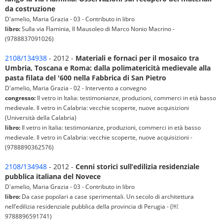
da costruzione
D'amelio, Maria Grazia - 03 - Contributo in libro
libro:
Sulla via Flaminia, Il Mausoleo di Marco Nonio Macrino -
(9788837091026)
2108/134938
- 2012 -
Materiali e fornaci per il mosaico tra
Umbria, Toscana e Roma: dalla polimatericità medievale alla
pasta filata del '600 nella Fabbrica di San Pietro
D'amelio, Maria Grazia - 02 - Intervento a convegno
congresso:
Il vetro in Italia: testimonianze, produzioni, commerci in età basso
medievale. Il vetro in Calabria: vecchie scoperte, nuove acquisizioni
(Università della Calabria)
libro:
Il vetro in Italia: testimonianze, produzioni, commerci in età basso
medievale. Il vetro in Calabria: vecchie scoperte, nuove acquisizioni -
(9788890362576)
2108/134948
- 2012 -
Cenni storici sull’edilizia residenziale
pubblica italiana del Novece
D'amelio, Maria Grazia - 03 - Contributo in libro
libro:
Da case popolari a case sperimentali. Un secolo di architettura
nell’edilizia residenziale pubblica della provincia di Perugia - (￼
9788896591741)