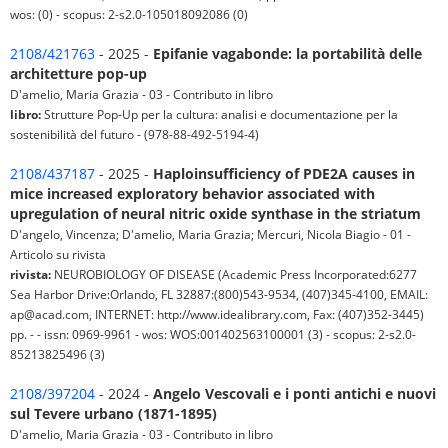
wos: (0) - scopus: 2-s2.0-105018092086 (0)
2108/421763
- 2025 -
Epifanie vagabonde: la portabilità delle
architetture pop-up
D'amelio, Maria Grazia - 03 - Contributo in libro
libro:
Strutture Pop-Up per la cultura: analisi e documentazione per la
sostenibilità del futuro - (978-88-492-5194-4)
2108/437187
- 2025 -
Haploinsufficiency of PDE2A causes in
mice increased exploratory behavior associated with
upregulation of neural nitric oxide synthase in the striatum
D'angelo, Vincenza; D'amelio, Maria Grazia; Mercuri, Nicola Biagio - 01 -
Articolo su rivista
rivista:
NEUROBIOLOGY OF DISEASE (Academic Press Incorporated:6277
Sea Harbor Drive:Orlando, FL 32887:(800)543-9534, (407)345-4100, EMAIL:
ap@acad.com, INTERNET: http://www.idealibrary.com, Fax: (407)352-3445)
pp. - - issn: 0969-9961 - wos: WOS:001402563100001 (3) - scopus: 2-s2.0-
85213825496 (3)
2108/397204
- 2024 -
Angelo Vescovali e i ponti antichi e nuovi
sul Tevere urbano (1871-1895)
D'amelio, Maria Grazia - 03 - Contributo in libro