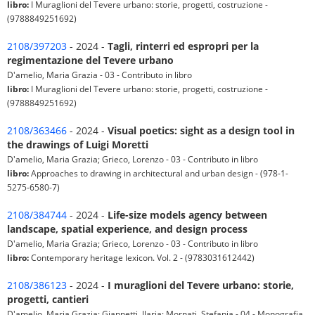
libro:
I Muraglioni del Tevere urbano: storie, progetti, costruzione -
(9788849251692)
2108/397203
- 2024 -
Tagli, rinterri ed espropri per la
regimentazione del Tevere urbano
D'amelio, Maria Grazia - 03 - Contributo in libro
libro:
I Muraglioni del Tevere urbano: storie, progetti, costruzione -
(9788849251692)
2108/363466
- 2024 -
Visual poetics: sight as a design tool in
the drawings of Luigi Moretti
D'amelio, Maria Grazia; Grieco, Lorenzo - 03 - Contributo in libro
libro:
Approaches to drawing in architectural and urban design - (978-1-
5275-6580-7)
2108/384744
- 2024 -
Life-size models agency between
landscape, spatial experience, and design process
D'amelio, Maria Grazia; Grieco, Lorenzo - 03 - Contributo in libro
libro:
Contemporary heritage lexicon. Vol. 2 - (9783031612442)
2108/386123
- 2024 -
I muraglioni del Tevere urbano: storie,
progetti, cantieri
D'amelio, Maria Grazia; Giannetti, Ilaria; Mornati, Stefania - 04 - Monografia