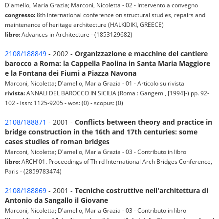
D'amelio, Maria Grazia; Marconi, Nicoletta - 02 - Intervento a convegno
congresso:
8th international conference on structural studies, repairs and
maintenance of heritage architecture (HALKIDIKI, GREECE)
libro:
Advances in Architecture - (1853129682)
2108/188849
- 2002 -
Organizzazione e macchine del cantiere
barocco a Roma: la Cappella Paolina in Santa Maria Maggiore
e la Fontana dei Fiumi a Piazza Navona
Marconi, Nicoletta; D'amelio, Maria Grazia - 01 - Articolo su rivista
rivista:
ANNALI DEL BAROCCO IN SICILIA (Roma : Gangemi, [1994]-) pp. 92-
102 - issn: 1125-9205 - wos: (0) - scopus: (0)
2108/188871
- 2001 -
Conflicts between theory and practice in
bridge construction in the 16th and 17th centuries: some
cases studies of roman bridges
Marconi, Nicoletta; D'amelio, Maria Grazia - 03 - Contributo in libro
libro:
ARCH'01. Proceedings of Third International Arch Bridges Conference,
Paris - (2859783474)
2108/188869
- 2001 -
Tecniche costruttive nell'architettura di
Antonio da Sangallo il Giovane
Marconi, Nicoletta; D'amelio, Maria Grazia - 03 - Contributo in libro