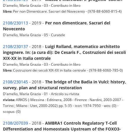
D'amelio, Maria Grazia - 03 - Contributo in libro
libro:
Per non Dimenticare. Sacrari del Novecento - (978-88-6060-815-4)
2108/230113
- 2019 -
Per non dimenticare. Sacrari del
Novecento
D'amelio, Maria Grazia - 05 - Curatele
2108/230137
- 2018 -
Luigi Rolland, matematico architetto
ingegnere. In: (a cura di): De Cesaris F., Costruzioni dei secoli
XIX-XX in Italia centrale
D'amelio, Maria Grazia - 03 - Contributo in libro
libro:
Costruzioni dei secoli XIX-XX in Italia centrale - (978-88-6060-785-0)
2108/230145
- 2018 -
The bridge of the Badia in Vulci: history,
survey, plan and structural restoration
D'amelio, Maria Grazia - 01 - Articolo su rivista
rivista:
ARKOS (-Messina : Editinera, 2008- -Firenze : Nardini, 2003-2007 -
Torino ; Milano : Utet, 2000-2002) pp. 5-35 - issn: 1974-7950 - wos: (0) -
scopus: (0)
2108/207039
- 2018 -
AMBRA1 Controls Regulatory T-Cell
Differentiation and Homeostasis Upstream of the FOXO3-