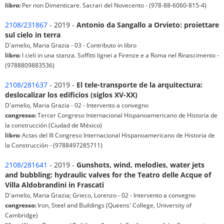
libro:
Per non Dimenticare. Sacrari del Novecento - (978-88-6060-815-4)
2108/231867
- 2019 -
Antonio da Sangallo a Orvieto: proiettare
sul cielo in terra
D'amelio, Maria Grazia - 03 - Contributo in libro
libro:
I cieli in una stanza. Soffitti lignei a Firenze e a Roma nel Rinascimento -
(9788809883536)
2108/281637
- 2019 -
El tele-transporte de la arquitectura:
deslocalizar los edificios (siglos XV-XX)
D'amelio, Maria Grazia - 02 - Intervento a convegno
congresso:
Tercer Congreso Internacional Hispanoamericano de Historia de
la construcción (Ciudad de México)
libro:
Actas del III Congreso Internacional Hispanoamericano de Historia de
la Construcción - (9788497285711)
2108/281641
- 2019 -
Gunshots, wind, melodies, water jets
and bubbling: hydraulic valves for the Teatro delle Acque of
Villa Aldobrandini in Frascati
D'amelio, Maria Grazia; Grieco, Lorenzo - 02 - Intervento a convegno
congresso:
Iron, Steel and Buildings (Queens' College, University of
Cambridge)