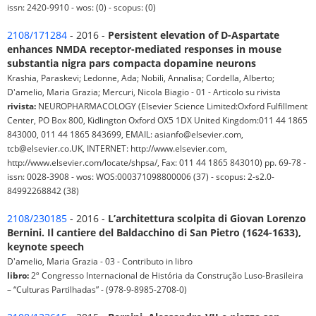
issn: 2420-9910 - wos: (0) - scopus: (0)
2108/171284
- 2016 -
Persistent elevation of D-Aspartate
enhances NMDA receptor-mediated responses in mouse
substantia nigra pars compacta dopamine neurons
Krashia, Paraskevi; Ledonne, Ada; Nobili, Annalisa; Cordella, Alberto;
D'amelio, Maria Grazia; Mercuri, Nicola Biagio - 01 - Articolo su rivista
rivista:
NEUROPHARMACOLOGY (Elsevier Science Limited:Oxford Fulfillment
Center, PO Box 800, Kidlington Oxford OX5 1DX United Kingdom:011 44 1865
843000, 011 44 1865 843699, EMAIL: asianfo@elsevier.com,
tcb@elsevier.co.UK, INTERNET: http://www.elsevier.com,
http://www.elsevier.com/locate/shpsa/, Fax: 011 44 1865 843010) pp. 69-78 -
issn: 0028-3908 - wos: WOS:000371098800006 (37) - scopus: 2-s2.0-
84992268842 (38)
2108/230185
- 2016 -
L’architettura scolpita di Giovan Lorenzo
Bernini. Il cantiere del Baldacchino di San Pietro (1624-1633),
keynote speech
D'amelio, Maria Grazia - 03 - Contributo in libro
libro:
2º Congresso Internacional de História da Construção Luso-Brasileira
– “Culturas Partilhadas” - (978-9-8985-2708-0)