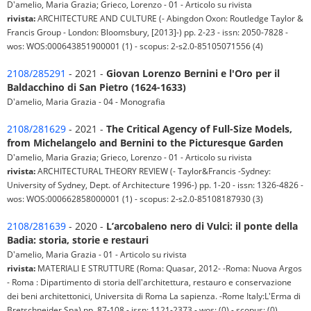
D'amelio, Maria Grazia; Grieco, Lorenzo - 01 - Articolo su rivista
rivista:
ARCHITECTURE AND CULTURE (- Abingdon Oxon: Routledge Taylor &
Francis Group - London: Bloomsbury, [2013]-) pp. 2-23 - issn: 2050-7828 -
wos: WOS:000643851900001 (1) - scopus: 2-s2.0-85105071556 (4)
2108/285291
- 2021 -
Giovan Lorenzo Bernini e l'Oro per il
Baldacchino di San Pietro (1624-1633)
D'amelio, Maria Grazia - 04 - Monografia
2108/281629
- 2021 -
The Critical Agency of Full-Size Models,
from Michelangelo and Bernini to the Picturesque Garden
D'amelio, Maria Grazia; Grieco, Lorenzo - 01 - Articolo su rivista
rivista:
ARCHITECTURAL THEORY REVIEW (- Taylor&Francis -Sydney:
University of Sydney, Dept. of Architecture 1996-) pp. 1-20 - issn: 1326-4826 -
wos: WOS:000662858000001 (1) - scopus: 2-s2.0-85108187930 (3)
2108/281639
- 2020 -
L’arcobaleno nero di Vulci: il ponte della
Badia: storia, storie e restauri
D'amelio, Maria Grazia - 01 - Articolo su rivista
rivista:
MATERIALI E STRUTTURE (Roma: Quasar, 2012- -Roma: Nuova Argos
- Roma : Dipartimento di storia dell'architettura, restauro e conservazione
dei beni architettonici, Universita di Roma La sapienza. -Rome Italy:L'Erma di
Bretschneider Spa) pp. 87-108 - issn: 1121-2373 - wos: (0) - scopus: (0)