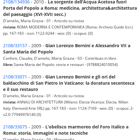
2108/134936
- 2010 -
La sorgente dell’Acqua Acetosa fuori
Porta del Popolo a Roma: medicina, architettura&architettura
del paesaggio (XVI-XVII secc.)
D'amelio, Maria Grazia - 01 - Articolo su rivista
rivista:
ROMA MODERNA E CONTEMPORANEA (Roma: Archivio Guido Izzi.)
pp. 167-183 - issn: 1122-0244 - wos: (0) - scopus: (0)
2108/33157
- 2009 -
Gian Lorenzo Bernini e Alessandro VII a
Santa Maria del Popolo
Conforti, Claudia; D'amelio, Maria Grazia - 03 - Contributo in libro
libro:
Santa Maria del Popolo: storia e restauri - (9788824010054)
2108/33071
- 2009 -
Gian Lorenzo Bernini e gli ori del
baldacchino di San Pietro in Vaticano: la doratura secentesca
e il suo restauro
D'amelio, Maria Grazia - 01 - Articolo su rivista
rivista:
ANNALI DI ARCHITETTURA (Milano: Electa Vicenza: Electa. Milan
Italy: Elemond Arte SRL) pp. 167-183 - issn: 1124-7169 - wos: (0) - scopus: 2-
s2.0-77949976140 (0)
2108/33075
- 2009 -
L’obelisco marmoreo del Foro Italico a
Roma: storia, immagini e note tecniche
D'amelio, Maria Grazia - 04 - Monografia