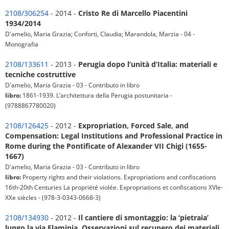
2108/306254
- 2014 -
Cristo Re di Marcello Piacentini
1934/2014
D'amelio, Maria Grazia; Conforti, Claudia; Marandola, Marzia - 04 -
Monografia
2108/133611
- 2013 -
Perugia dopo l’unità d’Italia: materiali e
tecniche costruttive
D'amelio, Maria Grazia - 03 - Contributo in libro
libro:
1861-1939. L’architettura della Perugia postunitaria -
(9788867780020)
2108/126425
- 2012 -
Expropriation, Forced Sale, and
Compensation: Legal Institutions and Professional Practice in
Rome during the Pontificate of Alexander VII Chigi (1655-
1667)
D'amelio, Maria Grazia - 03 - Contributo in libro
libro:
Property rights and their violations. Expropriations and confiscations
16th-20th Centuries La propriété violée. Expropriations et confiscations XVIe-
XXe siècles - (978-3-0343-0668-3)
2108/134930
- 2012 -
Il cantiere di smontaggio: la ‘pietraia’
lungo la via Flaminia. Osservazioni sul recupero dei materiali