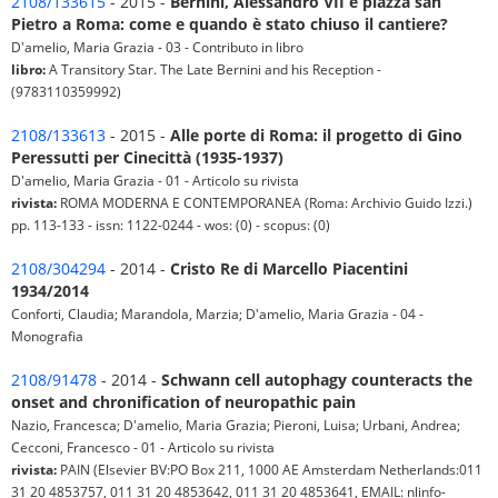
2108/133615
- 2015 -
Bernini, Alessandro VII e piazza san
Pietro a Roma: come e quando è stato chiuso il cantiere?
D'amelio, Maria Grazia - 03 - Contributo in libro
libro:
A Transitory Star. The Late Bernini and his Reception -
(9783110359992)
2108/133613
- 2015 -
Alle porte di Roma: il progetto di Gino
Peressutti per Cinecittà (1935-1937)
D'amelio, Maria Grazia - 01 - Articolo su rivista
rivista:
ROMA MODERNA E CONTEMPORANEA (Roma: Archivio Guido Izzi.)
pp. 113-133 - issn: 1122-0244 - wos: (0) - scopus: (0)
2108/304294
- 2014 -
Cristo Re di Marcello Piacentini
1934/2014
Conforti, Claudia; Marandola, Marzia; D'amelio, Maria Grazia - 04 -
Monografia
2108/91478
- 2014 -
Schwann cell autophagy counteracts the
onset and chronification of neuropathic pain
Nazio, Francesca; D'amelio, Maria Grazia; Pieroni, Luisa; Urbani, Andrea;
Cecconi, Francesco - 01 - Articolo su rivista
rivista:
PAIN (Elsevier BV:PO Box 211, 1000 AE Amsterdam Netherlands:011
31 20 4853757, 011 31 20 4853642, 011 31 20 4853641, EMAIL: nlinfo-