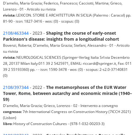
D'amelio, Maria Grazia; Federico, Francesco; Cacciotti, Martina; Grieco,
Lorenzo - 01 - Articolo su rivista
rivista:
LEXICON. STORIE E ARCHITETTURA IN SICILIA (Palermo : Caracol) pp.
81-90 - issn: 1827-3416 - wos: (0) - scopus: (0)
2108/463344
- 2023 -
Shaping the course of early-onset
Parkinson's disease: insights from a longitudinal cohort
Bovenzi, Roberta; D'amelio, Maria Grazia; Stefani, Alessandro - 01 - Articolo
su rivista
rivista:
NEUROLOGICAL SCIENCES (Springer-Verlag Italia Srl:via Decembrio
28, 20137 Milan Italy:011 39 2 5425971, EMAIL: riccardi@springer.it, Fax: 011
39 2 55193360) pp. - - issn: 1590-3478 - wos: (0) - scopus: 2-s2.0-37140831
(0)
2108/397344
- 2022 -
The metamorphoses of the EUR Water
Tower, Rome, between autarchy and economic miracle (1940–
59)
D'amelio, Maria Grazia; Grieco, Lorenzo - 02 - Intervento a convegno
congresso:
7th International Congress on Construction History (7ICCH 2021)
(Lisbon)
libro:
History of Construction Cultures - (978-1-032-00203-3)