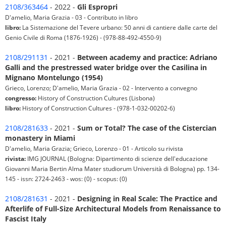
2108/363464
- 2022 -
Gli Espropri
D'amelio, Maria Grazia - 03 - Contributo in libro
libro:
La Sistemazione del Tevere urbano: 50 anni di cantiere dalle carte del
Genio Civile di Roma (1876-1926) - (978-88-492-4550-9)
2108/291131
- 2021 -
Between academy and practice: Adriano
Galli and the prestressed water bridge over the Casilina in
Mignano Montelungo (1954)
Grieco, Lorenzo; D'amelio, Maria Grazia - 02 - Intervento a convegno
congresso:
History of Construction Cultures (Lisbona)
libro:
History of Construction Cultures - (978-1-032-00202-6)
2108/281633
- 2021 -
Sum or Total? The case of the Cistercian
monastery in Miami
D'amelio, Maria Grazia; Grieco, Lorenzo - 01 - Articolo su rivista
rivista:
IMG JOURNAL (Bologna: Dipartimento di scienze dell'educazione
Giovanni Maria Bertin Alma Mater studiorum Università di Bologna) pp. 134-
145 - issn: 2724-2463 - wos: (0) - scopus: (0)
2108/281631
- 2021 -
Designing in Real Scale: The Practice and
Afterlife of Full-Size Architectural Models from Renaissance to
Fascist Italy