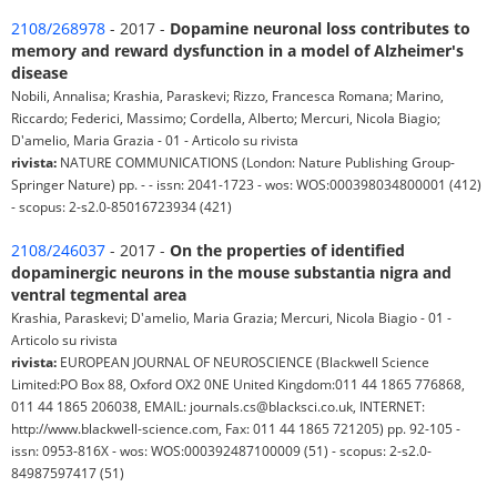
2108/268978
- 2017 -
Dopamine neuronal loss contributes to
memory and reward dysfunction in a model of Alzheimer's
disease
Nobili, Annalisa; Krashia, Paraskevi; Rizzo, Francesca Romana; Marino,
Riccardo; Federici, Massimo; Cordella, Alberto; Mercuri, Nicola Biagio;
D'amelio, Maria Grazia - 01 - Articolo su rivista
rivista:
NATURE COMMUNICATIONS (London: Nature Publishing Group-
Springer Nature) pp. - - issn: 2041-1723 - wos: WOS:000398034800001 (412)
- scopus: 2-s2.0-85016723934 (421)
2108/246037
- 2017 -
On the properties of identified
dopaminergic neurons in the mouse substantia nigra and
ventral tegmental area
Krashia, Paraskevi; D'amelio, Maria Grazia; Mercuri, Nicola Biagio - 01 -
Articolo su rivista
rivista:
EUROPEAN JOURNAL OF NEUROSCIENCE (Blackwell Science
Limited:PO Box 88, Oxford OX2 0NE United Kingdom:011 44 1865 776868,
011 44 1865 206038, EMAIL: journals.cs@blacksci.co.uk, INTERNET:
http://www.blackwell-science.com, Fax: 011 44 1865 721205) pp. 92-105 -
issn: 0953-816X - wos: WOS:000392487100009 (51) - scopus: 2-s2.0-
84987597417 (51)