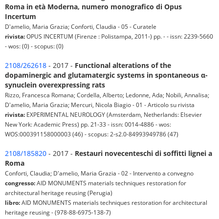
Roma in età Moderna, numero monografico di Opus
Incertum
D'amelio, Maria Grazia; Conforti, Claudia - 05 - Curatele
rivista:
OPUS INCERTUM (Firenze : Polistampa, 2011-) pp. - - issn: 2239-5660
- wos: (0) - scopus: (0)
2108/262618
- 2017 -
Functional alterations of the
dopaminergic and glutamatergic systems in spontaneous α-
synuclein overexpressing rats
Rizzo, Francesca Romana; Cordella, Alberto; Ledonne, Ada; Nobili, Annalisa;
D'amelio, Maria Grazia; Mercuri, Nicola Biagio - 01 - Articolo su rivista
rivista:
EXPERIMENTAL NEUROLOGY (Amsterdam, Netherlands: Elsevier
New York: Academic Press) pp. 21-33 - issn: 0014-4886 - wos:
WOS:000391158000003 (46) - scopus: 2-s2.0-84993949786 (47)
2108/185820
- 2017 -
Restauri novecenteschi di soffitti lignei a
Roma
Conforti, Claudia; D'amelio, Maria Grazia - 02 - Intervento a convegno
congresso:
AID MONUMENTS materials techniques restoration for
architectural heritage reusing (Perugia)
libro:
AID MONUMENTS materials techniques restoration for architectural
heritage reusing - (978-88-6975-138-7)