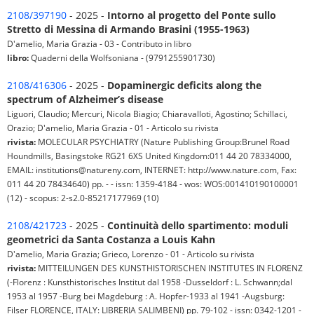
2108/397190
- 2025 -
Intorno al progetto del Ponte sullo
Stretto di Messina di Armando Brasini (1955-1963)
D'amelio, Maria Grazia - 03 - Contributo in libro
libro:
Quaderni della Wolfsoniana - (9791255901730)
2108/416306
- 2025 -
Dopaminergic deficits along the
spectrum of Alzheimer’s disease
Liguori, Claudio; Mercuri, Nicola Biagio; Chiaravalloti, Agostino; Schillaci,
Orazio; D'amelio, Maria Grazia - 01 - Articolo su rivista
rivista:
MOLECULAR PSYCHIATRY (Nature Publishing Group:Brunel Road
Houndmills, Basingstoke RG21 6XS United Kingdom:011 44 20 78334000,
EMAIL: institutions@natureny.com, INTERNET: http://www.nature.com, Fax:
011 44 20 78434640) pp. - - issn: 1359-4184 - wos: WOS:001410190100001
(12) - scopus: 2-s2.0-85217177969 (10)
2108/421723
- 2025 -
Continuità dello spartimento: moduli
geometrici da Santa Costanza a Louis Kahn
D'amelio, Maria Grazia; Grieco, Lorenzo - 01 - Articolo su rivista
rivista:
MITTEILUNGEN DES KUNSTHISTORISCHEN INSTITUTES IN FLORENZ
(-Florenz : Kunsthistorisches Institut dal 1958 -Dusseldorf : L. Schwann;dal
1953 al 1957 -Burg bei Magdeburg : A. Hopfer-1933 al 1941 -Augsburg:
Filser FLORENCE, ITALY: LIBRERIA SALIMBENI) pp. 79-102 - issn: 0342-1201 -