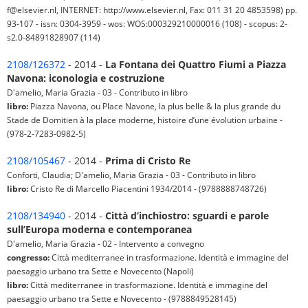
f@elsevier.nl, INTERNET: http://www.elsevier.nl, Fax: 011 31 20 4853598) pp.
93-107 - issn: 0304-3959 - wos: WOS:000329210000016 (108) - scopus: 2-
s2.0-84891828907 (114)
2108/126372
- 2014 -
La Fontana dei Quattro Fiumi a Piazza
Navona: iconologia e costruzione
D'amelio, Maria Grazia - 03 - Contributo in libro
libro:
Piazza Navona, ou Place Navone, la plus belle & la plus grande du
Stade de Domitien à la place moderne, histoire d’une évolution urbaine -
(978-2-7283-0982-5)
2108/105467
- 2014 -
Prima di Cristo Re
Conforti, Claudia; D'amelio, Maria Grazia - 03 - Contributo in libro
libro:
Cristo Re di Marcello Piacentini 1934/2014 - (9788888748726)
2108/134940
- 2014 -
Città d’inchiostro: sguardi e parole
sull’Europa moderna e contemporanea
D'amelio, Maria Grazia - 02 - Intervento a convegno
congresso:
Città mediterranee in trasformazione. Identità e immagine del
paesaggio urbano tra Sette e Novecento (Napoli)
libro:
Città mediterranee in trasformazione. Identità e immagine del
paesaggio urbano tra Sette e Novecento - (9788849528145)