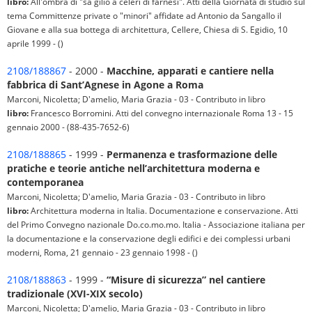
libro:
All'ombra di "sà gilio a celeri di farnesi". Atti della Giornata di studio sul
tema Committenze private o "minori" affidate ad Antonio da Sangallo il
Giovane e alla sua bottega di architettura, Cellere, Chiesa di S. Egidio, 10
aprile 1999 - ()
2108/188867
- 2000 -
Macchine, apparati e cantiere nella
fabbrica di Sant’Agnese in Agone a Roma
Marconi, Nicoletta; D'amelio, Maria Grazia - 03 - Contributo in libro
libro:
Francesco Borromini. Atti del convegno internazionale Roma 13 - 15
gennaio 2000 - (88-435-7652-6)
2108/188865
- 1999 -
Permanenza e trasformazione delle
pratiche e teorie antiche nell’architettura moderna e
contemporanea
Marconi, Nicoletta; D'amelio, Maria Grazia - 03 - Contributo in libro
libro:
Architettura moderna in Italia. Documentazione e conservazione. Atti
del Primo Convegno nazionale Do.co.mo.mo. Italia - Associazione italiana per
la documentazione e la conservazione degli edifici e dei complessi urbani
moderni, Roma, 21 gennaio - 23 gennaio 1998 - ()
2108/188863
- 1999 -
“Misure di sicurezza” nel cantiere
tradizionale (XVI-XIX secolo)
Marconi, Nicoletta; D'amelio, Maria Grazia - 03 - Contributo in libro