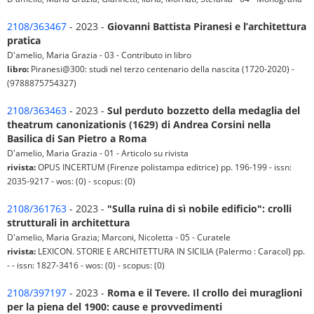
2108/363467
- 2023 -
Giovanni Battista Piranesi e l’architettura
pratica
D'amelio, Maria Grazia - 03 - Contributo in libro
libro:
Piranesi@300: studi nel terzo centenario della nascita (1720-2020) -
(9788875754327)
2108/363463
- 2023 -
Sul perduto bozzetto della medaglia del
theatrum canonizationis (1629) di Andrea Corsini nella
Basilica di San Pietro a Roma
D'amelio, Maria Grazia - 01 - Articolo su rivista
rivista:
OPUS INCERTUM (Firenze polistampa editrice) pp. 196-199 - issn:
2035-9217 - wos: (0) - scopus: (0)
2108/361763
- 2023 -
"Sulla ruina di sì nobile edificio": crolli
strutturali in architettura
D'amelio, Maria Grazia; Marconi, Nicoletta - 05 - Curatele
rivista:
LEXICON. STORIE E ARCHITETTURA IN SICILIA (Palermo : Caracol) pp.
- - issn: 1827-3416 - wos: (0) - scopus: (0)
2108/397197
- 2023 -
Roma e il Tevere. Il crollo dei muraglioni
per la piena del 1900: cause e provvedimenti