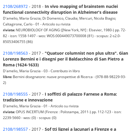
2108/268972
- 2018 -
In vivo mapping of brainstem nuclei
functional connectivity disruption in Alzheimer's disease
D'amelio, Maria Grazia; Di Domenico, Claudia; Mercuri, Nicola Biagio;
Caltagirone, Carlo - 01 - Articolo su rivista
rivista:
NEUROBIOLOGY OF AGING ([New York, NY] : Elsevier, 1980-) pp. 72-
82 - issn: 1558-1497 - wos: WOS:000449073700008 (81) - scopus: 2-s2.0-
85053406755 (86)
2108/198563
- 2017 -
"Quatuor columnist non plus ultra". Gian
Lorenzo Bernini e i disegni per il Baldacchino di San Pietro a
Roma (1624-1633)
D'amelio, Maria Grazia - 03 - Contributo in libro
libro:
Bernini disegnatore: nuove prospettive di Ricerca - (978-88-98229-93-
2)
2108/198555
- 2017 -
I soffitti di palazzo Farnese a Roma:
tradizione e innovazione
D'amelio, Maria Grazia - 01 - Articolo su rivista
rivista:
OPUS INCERTUM (Firenze : Polistampa, 2011-) pp. 112-123 - issn:
2239-5660 - wos: (0) - scopus: (0)
2108/198557
- 2017 -
Sof tti lignei a lacunari a Firenze e a