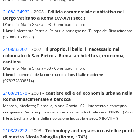
2108/134932
- 2008 -
Edilizia commerciale e abitativa nel
Borgo Vaticano a Roma (XV-XVII secc.)
D'amelio, Maria Grazia - 03 - Contributo in libro
libro:
Il Mercante Patrizio. Palazzi e botteghe nell’Europa del Rinascimento -
(9788861591929)
2108/33207
- 2007 -
Il proprio, il bello, il necessario nel
colonnato di San Pietro a Roma: architettura, economia,
cantiere
D'amelio, Maria Grazia - 03 - Contributo in libro
libro:
L'economie de la construction dans l'Italie moderne -
(9782728308514)
2108/31678
- 2004 -
Cantiere edile ed economia urbana nella
Roma rinascimentale e barocca
Marconi, Nicoletta; D'amelio, Maria Grazia - 02 - Intervento a convegno
congresso:
L’edilizia prima della rivoluzione industriale secc. XIII-XVIII (Pisa)
libro:
L’edilizia prima della rivoluzione industriale secc. XIII-XVIII - ()
2108/27222
- 2003 -
Technology and repairs in castelli e ponti
di mastro Nicola Zabaglia (Rome, 1743)