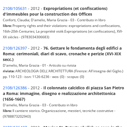
2108/105631
- 2012 -
Expropriations (et confiscations)
d'immeubles pour la construction des Offices
Conforti, Claudia; D'amelio, Maria Grazia - 03 - Contributo in libro
libro:
Property rights and their violations: expropriations and confiscations,
16th-20th Centuries; La propriété violé.Expropriations (et confiscations), XVI-
XX siècles - (9783034306683)
2108/126397
- 2012 -
76. Gettare le fondamenta degli edifici a
Roma: cerimoniali, diari di scavo, cronache e perizie (XVI-XIX
secc.)
D'amelio, Maria Grazia - 01 - Articolo su rivista
rivista:
ARCHEOLOGIA DELL'ARCHITETTURA (Firenze: All'insegna del Giglio.)
pp. 110-123 - issn: 1126-6236 - wos: (0) - scopus: (0)
2108/126386
- 2012 -
Il colonnato calcidico di piazza San Pietro
a Roma: immagine, disegno e realizzazione architettonica
(1656-1667)
D'amelio, Maria Grazia - 03 - Contributo in libro
libro:
Il cantiere storico. Organizzazione, mestieri, tecniche costruttive -
(9788873202943)