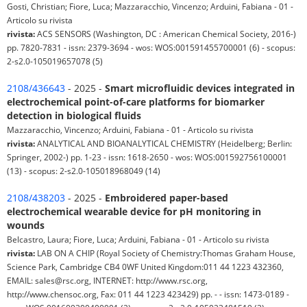
Gosti, Christian; Fiore, Luca; Mazzaracchio, Vincenzo; Arduini, Fabiana - 01 -
Articolo su rivista
rivista:
ACS SENSORS (Washington, DC : American Chemical Society, 2016-)
pp. 7820-7831 - issn: 2379-3694 - wos: WOS:001591455700001 (6) - scopus:
2-s2.0-105019657078 (5)
2108/436643
- 2025 -
Smart microfluidic devices integrated in
electrochemical point-of-care platforms for biomarker
detection in biological fluids
Mazzaracchio, Vincenzo; Arduini, Fabiana - 01 - Articolo su rivista
rivista:
ANALYTICAL AND BIOANALYTICAL CHEMISTRY (Heidelberg; Berlin:
Springer, 2002-) pp. 1-23 - issn: 1618-2650 - wos: WOS:001592756100001
(13) - scopus: 2-s2.0-105018968049 (14)
2108/438203
- 2025 -
Embroidered paper-based
electrochemical wearable device for pH monitoring in
wounds
Belcastro, Laura; Fiore, Luca; Arduini, Fabiana - 01 - Articolo su rivista
rivista:
LAB ON A CHIP (Royal Society of Chemistry:Thomas Graham House,
Science Park, Cambridge CB4 0WF United Kingdom:011 44 1223 432360,
EMAIL: sales@rsc.org, INTERNET: http://www.rsc.org,
http://www.chensoc.org, Fax: 011 44 1223 423429) pp. - - issn: 1473-0189 -