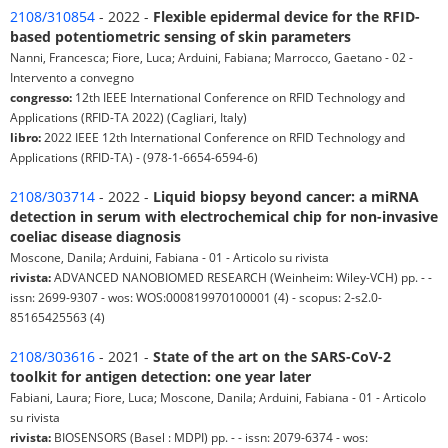
2108/310854
- 2022 -
Flexible epidermal device for the RFID-
based potentiometric sensing of skin parameters
Nanni, Francesca; Fiore, Luca; Arduini, Fabiana; Marrocco, Gaetano - 02 -
Intervento a convegno
congresso:
12th IEEE International Conference on RFID Technology and
Applications (RFID-TA 2022) (Cagliari, Italy)
libro:
2022 IEEE 12th International Conference on RFID Technology and
Applications (RFID-TA) - (978-1-6654-6594-6)
2108/303714
- 2022 -
Liquid biopsy beyond cancer: a miRNA
detection in serum with electrochemical chip for non-invasive
coeliac disease diagnosis
Moscone, Danila; Arduini, Fabiana - 01 - Articolo su rivista
rivista:
ADVANCED NANOBIOMED RESEARCH (Weinheim: Wiley-VCH) pp. - -
issn: 2699-9307 - wos: WOS:000819970100001 (4) - scopus: 2-s2.0-
85165425563 (4)
2108/303616
- 2021 -
State of the art on the SARS-CoV-2
toolkit for antigen detection: one year later
Fabiani, Laura; Fiore, Luca; Moscone, Danila; Arduini, Fabiana - 01 - Articolo
su rivista
rivista:
BIOSENSORS (Basel : MDPI) pp. - - issn: 2079-6374 - wos: