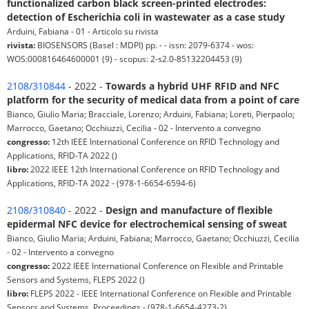
functionalized carbon black screen-printed electrodes:
detection of Escherichia coli in wastewater as a case study
Arduini, Fabiana - 01 - Articolo su rivista
rivista:
BIOSENSORS (Basel : MDPI) pp. - - issn: 2079-6374 - wos:
WOS:000816464600001 (9) - scopus: 2-s2.0-85132204453 (9)
2108/310844
- 2022 -
Towards a hybrid UHF RFID and NFC
platform for the security of medical data from a point of care
Bianco, Giulio Maria; Bracciale, Lorenzo; Arduini, Fabiana; Loreti, Pierpaolo;
Marrocco, Gaetano; Occhiuzzi, Cecilia - 02 - Intervento a convegno
congresso:
12th IEEE International Conference on RFID Technology and
Applications, RFID-TA 2022 ()
libro:
2022 IEEE 12th International Conference on RFID Technology and
Applications, RFID-TA 2022 - (978-1-6654-6594-6)
2108/310840
- 2022 -
Design and manufacture of flexible
epidermal NFC device for electrochemical sensing of sweat
Bianco, Giulio Maria; Arduini, Fabiana; Marrocco, Gaetano; Occhiuzzi, Cecilia
- 02 - Intervento a convegno
congresso:
2022 IEEE International Conference on Flexible and Printable
Sensors and Systems, FLEPS 2022 ()
libro:
FLEPS 2022 - IEEE International Conference on Flexible and Printable
Sensors and Systems, Proceedings - (978-1-6654-4273-2)