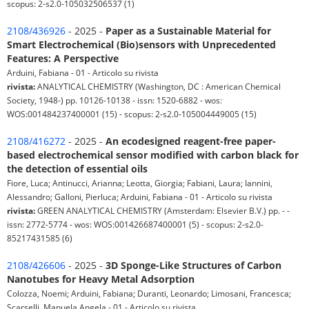
scopus: 2-s2.0-105032506537 (1)
2108/436926
- 2025 -
Paper as a Sustainable Material for
Smart Electrochemical (Bio)sensors with Unprecedented
Features: A Perspective
Arduini, Fabiana - 01 - Articolo su rivista
rivista:
ANALYTICAL CHEMISTRY (Washington, DC : American Chemical
Society, 1948-) pp. 10126-10138 - issn: 1520-6882 - wos:
WOS:001484237400001 (15) - scopus: 2-s2.0-105004449005 (15)
2108/416272
- 2025 -
An ecodesigned reagent-free paper-
based electrochemical sensor modified with carbon black for
the detection of essential oils
Fiore, Luca; Antinucci, Arianna; Leotta, Giorgia; Fabiani, Laura; Iannini,
Alessandro; Galloni, Pierluca; Arduini, Fabiana - 01 - Articolo su rivista
rivista:
GREEN ANALYTICAL CHEMISTRY (Amsterdam: Elsevier B.V.) pp. - -
issn: 2772-5774 - wos: WOS:001426687400001 (5) - scopus: 2-s2.0-
85217431585 (6)
2108/426606
- 2025 -
3D Sponge-Like Structures of Carbon
Nanotubes for Heavy Metal Adsorption
Colozza, Noemi; Arduini, Fabiana; Duranti, Leonardo; Limosani, Francesca;
Scarselli, Manuela Angela - 01 - Articolo su rivista