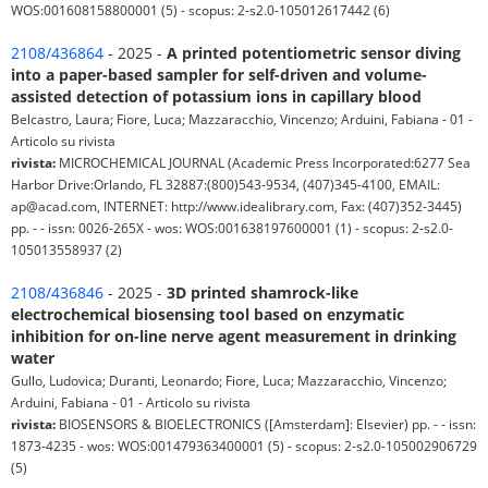
WOS:001608158800001 (5) - scopus: 2-s2.0-105012617442 (6)
2108/436864
- 2025 -
A printed potentiometric sensor diving
into a paper-based sampler for self-driven and volume-
assisted detection of potassium ions in capillary blood
Belcastro, Laura; Fiore, Luca; Mazzaracchio, Vincenzo; Arduini, Fabiana - 01 -
Articolo su rivista
rivista:
MICROCHEMICAL JOURNAL (Academic Press Incorporated:6277 Sea
Harbor Drive:Orlando, FL 32887:(800)543-9534, (407)345-4100, EMAIL:
ap@acad.com, INTERNET: http://www.idealibrary.com, Fax: (407)352-3445)
pp. - - issn: 0026-265X - wos: WOS:001638197600001 (1) - scopus: 2-s2.0-
105013558937 (2)
2108/436846
- 2025 -
3D printed shamrock-like
electrochemical biosensing tool based on enzymatic
inhibition for on-line nerve agent measurement in drinking
water
Gullo, Ludovica; Duranti, Leonardo; Fiore, Luca; Mazzaracchio, Vincenzo;
Arduini, Fabiana - 01 - Articolo su rivista
rivista:
BIOSENSORS & BIOELECTRONICS ([Amsterdam]: Elsevier) pp. - - issn:
1873-4235 - wos: WOS:001479363400001 (5) - scopus: 2-s2.0-105002906729
(5)