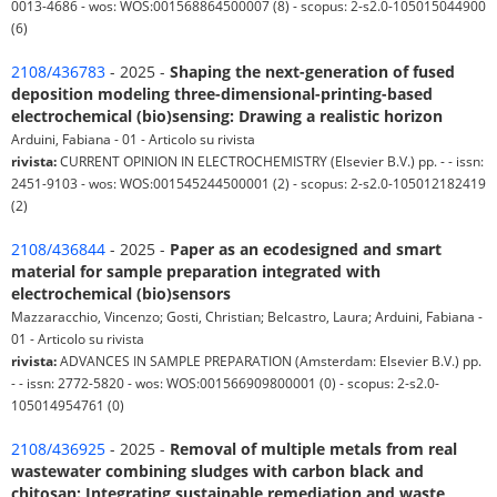
0013-4686 - wos: WOS:001568864500007 (8) - scopus: 2-s2.0-105015044900
(6)
2108/436783
- 2025 -
Shaping the next-generation of fused
deposition modeling three-dimensional-printing-based
electrochemical (bio)sensing: Drawing a realistic horizon
Arduini, Fabiana - 01 - Articolo su rivista
rivista:
CURRENT OPINION IN ELECTROCHEMISTRY (Elsevier B.V.) pp. - - issn:
2451-9103 - wos: WOS:001545244500001 (2) - scopus: 2-s2.0-105012182419
(2)
2108/436844
- 2025 -
Paper as an ecodesigned and smart
material for sample preparation integrated with
electrochemical (bio)sensors
Mazzaracchio, Vincenzo; Gosti, Christian; Belcastro, Laura; Arduini, Fabiana -
01 - Articolo su rivista
rivista:
ADVANCES IN SAMPLE PREPARATION (Amsterdam: Elsevier B.V.) pp.
- - issn: 2772-5820 - wos: WOS:001566909800001 (0) - scopus: 2-s2.0-
105014954761 (0)
2108/436925
- 2025 -
Removal of multiple metals from real
wastewater combining sludges with carbon black and
chitosan: Integrating sustainable remediation and waste