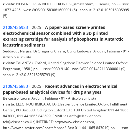
rivista:
BIOSENSORS & BIOELECTRONICS ([Amsterdam]: Elsevier) pp. - - issn:
1873-4235 - wos: WOS:001583081600001 (5) - scopus: 2-s2.0-105016305995
(5)
2108/436923
- 2025 -
A paper-based screen-printed
electrochemical sensor combined with a 3D printed
extracting cartridge for analysis of phosphorus in Antarctic
lacustrine sediments
Seddaoui, Narjiss; Di Gregorio, Chiara; Gullo, Ludovica; Arduini, Fabiana - 01 -
Articolo su rivista
rivista:
TALANTA (-Oxford, United Kingdom: Elsevier Science Limited Oxford:
Pergamon, 1958-) pp. - - issn: 0039-9140 - wos: WOS:001432113300001 (9) -
scopus: 2-s2.0-85218255793 (9)
2108/436883
- 2025 -
Recent advances in electrochemical
paper-based analytical devices for drug analyses
Belcastro, Laura; Arduini, Fabiana - 01 - Articolo su rivista
rivista:
ELECTROCHIMICA ACTA (Elsevier Science Limited:Oxford Fulfillment
Center, PO Box 800, Kidlington Oxford OX5 1DX United Kingdom:011 44 1865
843000, 011 44 1865 843699, EMAIL: asianfo@elsevier.com,
tcb@elsevier.co.UK, INTERNET: http://www.elsevier.com,
http://www.elsevier.com/locate/shpsa/, Fax: 011 44 1865 843010) pp. - - issn: