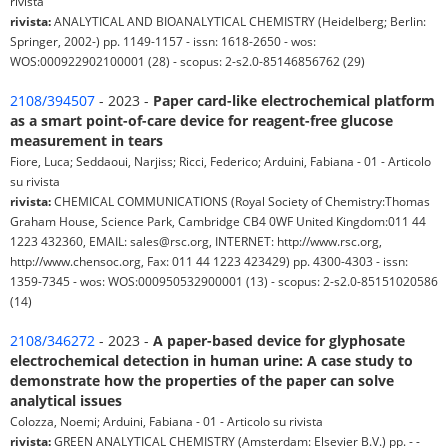
rivista
rivista:
ANALYTICAL AND BIOANALYTICAL CHEMISTRY (Heidelberg; Berlin:
Springer, 2002-) pp. 1149-1157 - issn: 1618-2650 - wos:
WOS:000922902100001 (28) - scopus: 2-s2.0-85146856762 (29)
2108/394507
- 2023 -
Paper card-like electrochemical platform
as a smart point-of-care device for reagent-free glucose
measurement in tears
Fiore, Luca; Seddaoui, Narjiss; Ricci, Federico; Arduini, Fabiana - 01 - Articolo
su rivista
rivista:
CHEMICAL COMMUNICATIONS (Royal Society of Chemistry:Thomas
Graham House, Science Park, Cambridge CB4 0WF United Kingdom:011 44
1223 432360, EMAIL: sales@rsc.org, INTERNET: http://www.rsc.org,
http://www.chensoc.org, Fax: 011 44 1223 423429) pp. 4300-4303 - issn:
1359-7345 - wos: WOS:000950532900001 (13) - scopus: 2-s2.0-85151020586
(14)
2108/346272
- 2023 -
A paper-based device for glyphosate
electrochemical detection in human urine: A case study to
demonstrate how the properties of the paper can solve
analytical issues
Colozza, Noemi; Arduini, Fabiana - 01 - Articolo su rivista
rivista:
GREEN ANALYTICAL CHEMISTRY (Amsterdam: Elsevier B.V.) pp. - -