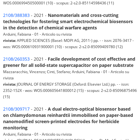
WOS:000699450500001 (10) - scopus: 2-s2.0-85114598436 (11)
2108/388383
- 2021 -
Nanomaterials and cross-cutting
technologies for fostering smart electrochemical biosensors
in the detection of chemical warfare agents
Arduini, Fabiana - 01 - Articolo su rivista
rivista:
APPLIED SCIENCES (Basel: MDPI AG, 2011-) pp. - - issn: 2076-3417 -
wos: WOS:000610931900001 (10) - scopus: 2-s2.0-85099409780 (12)
2108/260353
- 2021 -
Facile development of cost effective and
greener for all solid-state supercapacitor on paper substrate
Mazzaracchio, Vincenzo; Cinti, Stefano; Arduini, Fabiana - 01 - Articolo su
rivista
rivista:
JOURNAL OF ENERGY STORAGE (Oxford: Elsevier Ltd.) pp. - - issn:
2352-152X - wos: WOS:000605641800012 (15) - scopus: 2-s2.0-85096875496
(15)
2108/309717
- 2021 -
A dual electro-optical biosensor based
on chlamydomonas reinhardtii immobilised on paper-based
nanomodified screen-printed electrodes for herbicide
monitoring
Arduini, Fabiana - 01 - Articolo su rivista