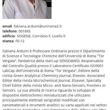
email
: fabiana.arduini@uniroma2.it
telefono
: 001845
edificio
: SOGENE, Corridoio F, Livello 0
stanza
: F0-12
Fabiana Arduini è Professore Ordinario presso il Dipartimento
di Scienze e Tecnologie Chimiche dell'Università di Roma "Tor
Vergata", fondatrice della start-up SENSE4MED, Responsabile
del Controllo Qualità presso il Laboratorio Certificato ISO9001
LabCap dell'Università di Roma "Tor Vergata", Editore della
rivista Green Analytical Chemistry Journal, Elsevier, Associated
Editor della rivista Microchemical Journal, Elsevier, Specialty
Chief Editor della rivista Micro- and Nano-Sensors, Frontiers in
Sensors. La sua attività di ricerca riguarda lo sviluppo di
dispositivi elettrochimici miniaturizzati che utilizzano
principalmente elettrodi serigrafati modificati con
nanomateriali e strumenti analitici su carta applicati nei settori
ambientale, biomedico, agroalimentare e della difesa, con oltre