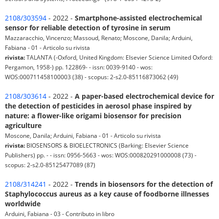
2108/303594
- 2022 -
Smartphone-assisted electrochemical
sensor for reliable detection of tyrosine in serum
Mazzaracchio, Vincenzo; Massoud, Renato; Moscone, Danila; Arduini,
Fabiana - 01 - Articolo su rivista
rivista:
TALANTA (-Oxford, United Kingdom: Elsevier Science Limited Oxford:
Pergamon, 1958-) pp. 122869- - issn: 0039-9140 - wos:
WOS:000711458100003 (38) - scopus: 2-s2.0-85116873062 (49)
2108/303614
- 2022 -
A paper-based electrochemical device for
the detection of pesticides in aerosol phase inspired by
nature: a flower-like origami biosensor for precision
agriculture
Moscone, Danila; Arduini, Fabiana - 01 - Articolo su rivista
rivista:
BIOSENSORS & BIOELECTRONICS (Barking: Elsevier Science
Publishers) pp. - - issn: 0956-5663 - wos: WOS:000820291000008 (73) -
scopus: 2-s2.0-85125477089 (87)
2108/314241
- 2022 -
Trends in biosensors for the detection of
Staphylococcus aureus as a key cause of foodborne illnesses
worldwide
Arduini, Fabiana - 03 - Contributo in libro