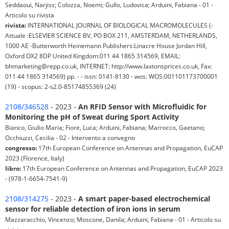
Seddaoui, Narjiss; Colozza, Noemi; Gullo, Ludovica; Arduini, Fabiana - 01 -
Articolo su rivista
rivista:
INTERNATIONAL JOURNAL OF BIOLOGICAL MACROMOLECULES (-
Attuale :ELSEVIER SCIENCE BV, PO BOX 211, AMSTERDAM, NETHERLANDS,
1000 AE -Butterworth Heinemann Publishers:Linacre House Jordan Hill,
Oxford OX2 8DP United Kingdom:011 44 1865 314569, EMAIL:
bhmarketing@repp.co.uk, INTERNET: http://www.laxtonsprices.co.uk, Fax:
011 44 1865 314569) pp. - - issn: 0141-8130 - wos: WOS:001101173700001
(19) - scopus: 2-s2.0-85174855369 (24)
2108/346528
- 2023 -
An RFID Sensor with Microfluidic for
Monitoring the pH of Sweat during Sport Activity
Bianco, Giulio Maria; Fiore, Luca; Arduini, Fabiana; Marrocco, Gaetano;
Occhiuzzi, Cecilia - 02 - Intervento a convegno
congresso:
17th European Conference on Antennas and Propagation, EuCAP
2023 (Florence, Italy)
libro:
17th European Conference on Antennas and Propagation, EuCAP 2023
- (978-1-6654-7541-9)
2108/314275
- 2023 -
A smart paper-based electrochemical
sensor for reliable detection of iron ions in serum
Mazzaracchio, Vincenzo; Moscone, Danila; Arduini, Fabiana - 01 - Articolo su