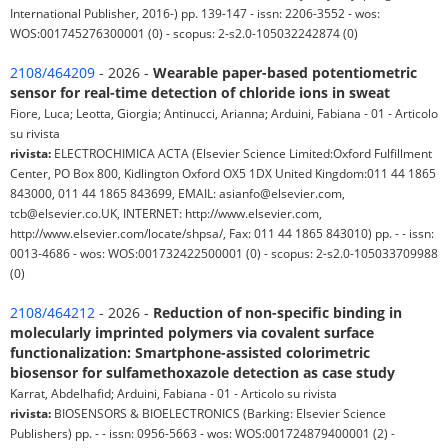
International Publisher, 2016-) pp. 139-147 - issn: 2206-3552 - wos:
WOS:001745276300001 (0) - scopus: 2-s2.0-105032242874 (0)
2108/464209
- 2026 -
Wearable paper-based potentiometric
sensor for real-time detection of chloride ions in sweat
Fiore, Luca; Leotta, Giorgia; Antinucci, Arianna; Arduini, Fabiana - 01 - Articolo
su rivista
rivista:
ELECTROCHIMICA ACTA (Elsevier Science Limited:Oxford Fulfillment
Center, PO Box 800, Kidlington Oxford OX5 1DX United Kingdom:011 44 1865
843000, 011 44 1865 843699, EMAIL: asianfo@elsevier.com,
tcb@elsevier.co.UK, INTERNET: http://www.elsevier.com,
http://www.elsevier.com/locate/shpsa/, Fax: 011 44 1865 843010) pp. - - issn:
0013-4686 - wos: WOS:001732422500001 (0) - scopus: 2-s2.0-105033709988
(0)
2108/464212
- 2026 -
Reduction of non-specific binding in
molecularly imprinted polymers via covalent surface
functionalization: Smartphone-assisted colorimetric
biosensor for sulfamethoxazole detection as case study
Karrat, Abdelhafid; Arduini, Fabiana - 01 - Articolo su rivista
rivista:
BIOSENSORS & BIOELECTRONICS (Barking: Elsevier Science
Publishers) pp. - - issn: 0956-5663 - wos: WOS:001724879400001 (2) -