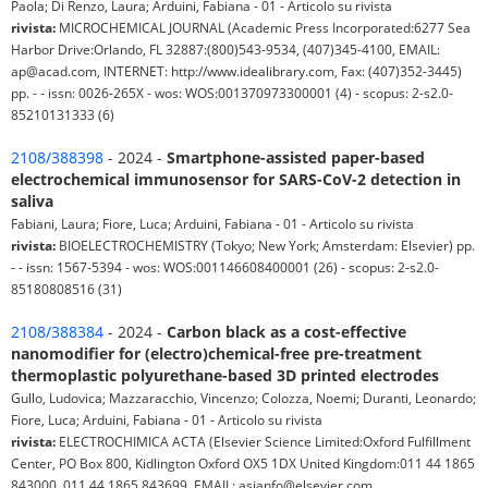
Paola; Di Renzo, Laura; Arduini, Fabiana - 01 - Articolo su rivista
rivista:
MICROCHEMICAL JOURNAL (Academic Press Incorporated:6277 Sea
Harbor Drive:Orlando, FL 32887:(800)543-9534, (407)345-4100, EMAIL:
ap@acad.com, INTERNET: http://www.idealibrary.com, Fax: (407)352-3445)
pp. - - issn: 0026-265X - wos: WOS:001370973300001 (4) - scopus: 2-s2.0-
85210131333 (6)
2108/388398
- 2024 -
Smartphone-assisted paper-based
electrochemical immunosensor for SARS-CoV-2 detection in
saliva
Fabiani, Laura; Fiore, Luca; Arduini, Fabiana - 01 - Articolo su rivista
rivista:
BIOELECTROCHEMISTRY (Tokyo; New York; Amsterdam: Elsevier) pp.
- - issn: 1567-5394 - wos: WOS:001146608400001 (26) - scopus: 2-s2.0-
85180808516 (31)
2108/388384
- 2024 -
Carbon black as a cost-effective
nanomodifier for (electro)chemical-free pre-treatment
thermoplastic polyurethane-based 3D printed electrodes
Gullo, Ludovica; Mazzaracchio, Vincenzo; Colozza, Noemi; Duranti, Leonardo;
Fiore, Luca; Arduini, Fabiana - 01 - Articolo su rivista
rivista:
ELECTROCHIMICA ACTA (Elsevier Science Limited:Oxford Fulfillment
Center, PO Box 800, Kidlington Oxford OX5 1DX United Kingdom:011 44 1865
843000, 011 44 1865 843699, EMAIL: asianfo@elsevier.com,