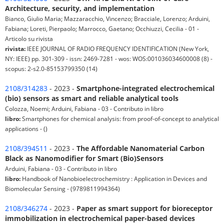
Architecture, security, and implementation
Bianco, Giulio Maria; Mazzaracchio, Vincenzo; Bracciale, Lorenzo; Arduini,
Fabiana; Loreti, Pierpaolo; Marrocco, Gaetano; Occhiuzzi, Cecilia - 01 -
Articolo su rivista
rivista:
IEEE JOURNAL OF RADIO FREQUENCY IDENTIFICATION (New York,
NY: IEEE) pp. 301-309 - issn: 2469-7281 - wos: WOS:001036034600008 (8) -
scopus: 2-s2.0-85153799350 (14)
2108/314283
- 2023 -
Smartphone-integrated electrochemical
(bio) sensors as smart and reliable analytical tools
Colozza, Noemi; Arduini, Fabiana - 03 - Contributo in libro
libro:
Smartphones for chemical analysis: from proof-of-concept to analytical
applications - ()
2108/394511
- 2023 -
The Affordable Nanomaterial Carbon
Black as Nanomodifier for Smart (Bio)Sensors
Arduini, Fabiana - 03 - Contributo in libro
libro:
Handbook of Nanobioelectrochemistry : Application in Devices and
Biomolecular Sensing - (9789811994364)
2108/346274
- 2023 -
Paper as smart support for bioreceptor
immobilization in electrochemical paper-based devices