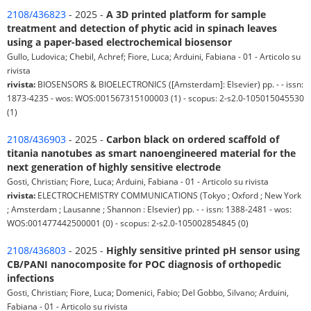
2108/436823
- 2025 -
A 3D printed platform for sample
treatment and detection of phytic acid in spinach leaves
using a paper-based electrochemical biosensor
Gullo, Ludovica; Chebil, Achref; Fiore, Luca; Arduini, Fabiana - 01 - Articolo su
rivista
rivista:
BIOSENSORS & BIOELECTRONICS ([Amsterdam]: Elsevier) pp. - - issn:
1873-4235 - wos: WOS:001567315100003 (1) - scopus: 2-s2.0-105015045530
(1)
2108/436903
- 2025 -
Carbon black on ordered scaffold of
titania nanotubes as smart nanoengineered material for the
next generation of highly sensitive electrode
Gosti, Christian; Fiore, Luca; Arduini, Fabiana - 01 - Articolo su rivista
rivista:
ELECTROCHEMISTRY COMMUNICATIONS (Tokyo ; Oxford ; New York
; Amsterdam ; Lausanne ; Shannon : Elsevier) pp. - - issn: 1388-2481 - wos:
WOS:001477442500001 (0) - scopus: 2-s2.0-105002854845 (0)
2108/436803
- 2025 -
Highly sensitive printed pH sensor using
CB/PANI nanocomposite for POC diagnosis of orthopedic
infections
Gosti, Christian; Fiore, Luca; Domenici, Fabio; Del Gobbo, Silvano; Arduini,
Fabiana - 01 - Articolo su rivista