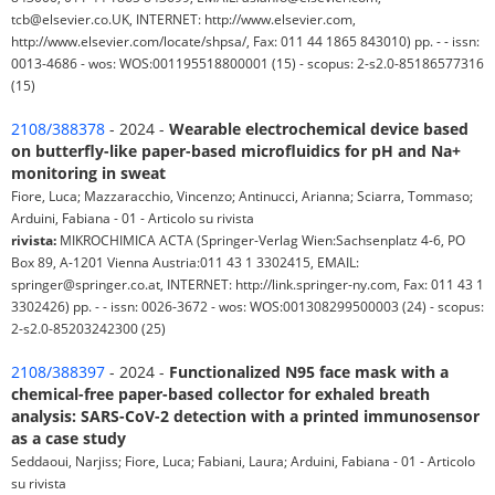
tcb@elsevier.co.UK, INTERNET: http://www.elsevier.com,
http://www.elsevier.com/locate/shpsa/, Fax: 011 44 1865 843010) pp. - - issn:
0013-4686 - wos: WOS:001195518800001 (15) - scopus: 2-s2.0-85186577316
(15)
2108/388378
- 2024 -
Wearable electrochemical device based
on butterfly-like paper-based microfluidics for pH and Na+
monitoring in sweat
Fiore, Luca; Mazzaracchio, Vincenzo; Antinucci, Arianna; Sciarra, Tommaso;
Arduini, Fabiana - 01 - Articolo su rivista
rivista:
MIKROCHIMICA ACTA (Springer-Verlag Wien:Sachsenplatz 4-6, PO
Box 89, A-1201 Vienna Austria:011 43 1 3302415, EMAIL:
springer@springer.co.at, INTERNET: http://link.springer-ny.com, Fax: 011 43 1
3302426) pp. - - issn: 0026-3672 - wos: WOS:001308299500003 (24) - scopus:
2-s2.0-85203242300 (25)
2108/388397
- 2024 -
Functionalized N95 face mask with a
chemical-free paper-based collector for exhaled breath
analysis: SARS-CoV-2 detection with a printed immunosensor
as a case study
Seddaoui, Narjiss; Fiore, Luca; Fabiani, Laura; Arduini, Fabiana - 01 - Articolo
su rivista