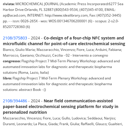
rivista:
MICROCHEMICAL JOURNAL (Academic Press Incorporated:6277 Sea
Harbor Drive:Orlando, FL 32887:(800)543-9534, (407)345-4100, EMAIL:
ap@acad.com, INTERNET: http://www.idealibrary.com, Fax: (407)352-3445)
pp. - - issn: 0026-265X - wos: WOS:001346706200001 (6) - scopus: 2-s2.0-
85207728360 (6)
2108/375803
- 2024 -
Co-design of a four-chip NFC system and
microfluidic channel for point-of-care electrochemical sensing
Bianco, Giulio Maria; Mazzaracchio, Vincenzo; Fiore, Luca; Arduini, Fabiana;
Marrocco, Gaetano; Occhiuzzi, Cecilia - 02 - Intervento a convegno
congresso:
Flagship Project 7 Mid-Term Plenary Workshop: advanced and
automated innovation labs for diagnostic and therapeutic biopharma
solutions (Roma, Lazio, Italia)
libro:
Flagship Project 7 Mid-Term Plenary Workshop: advanced and
automated innovation labs for diagnostic and therapeutic biopharma
solutions: abstract Book - ()
2108/394486
- 2024 -
Near field communication-assisted
paper-based electrochemical sensing platform for study in
personalized nutrition
Mazzaracchio, Vincenzo; Fiore, Luca; Gullo, Ludovica; Seddaoui, Narjiss;
Duranti, Leonardo; La Placa, Giada; Frank, Giulia; Raffaelli, Glauco; Gualtieri,