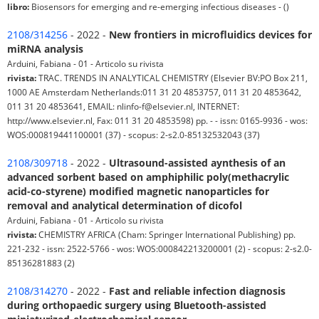
libro:
Biosensors for emerging and re-emerging infectious diseases - ()
2108/314256
- 2022 -
New frontiers in microfluidics devices for
miRNA analysis
Arduini, Fabiana - 01 - Articolo su rivista
rivista:
TRAC. TRENDS IN ANALYTICAL CHEMISTRY (Elsevier BV:PO Box 211,
1000 AE Amsterdam Netherlands:011 31 20 4853757, 011 31 20 4853642,
011 31 20 4853641, EMAIL: nlinfo-f@elsevier.nl, INTERNET:
http://www.elsevier.nl, Fax: 011 31 20 4853598) pp. - - issn: 0165-9936 - wos:
WOS:000819441100001 (37) - scopus: 2-s2.0-85132532043 (37)
2108/309718
- 2022 -
Ultrasound-assisted aynthesis of an
advanced sorbent based on amphiphilic poly(methacrylic
acid-co-styrene) modified magnetic nanoparticles for
removal and analytical determination of dicofol
Arduini, Fabiana - 01 - Articolo su rivista
rivista:
CHEMISTRY AFRICA (Cham: Springer International Publishing) pp.
221-232 - issn: 2522-5766 - wos: WOS:000842213200001 (2) - scopus: 2-s2.0-
85136281883 (2)
2108/314270
- 2022 -
Fast and reliable infection diagnosis
during orthopaedic surgery using Bluetooth-assisted