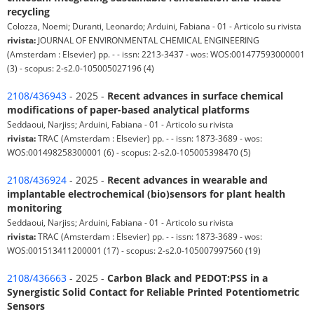
recycling
Colozza, Noemi; Duranti, Leonardo; Arduini, Fabiana - 01 - Articolo su rivista
rivista:
JOURNAL OF ENVIRONMENTAL CHEMICAL ENGINEERING
(Amsterdam : Elsevier) pp. - - issn: 2213-3437 - wos: WOS:001477593000001
(3) - scopus: 2-s2.0-105005027196 (4)
2108/436943
- 2025 -
Recent advances in surface chemical
modifications of paper-based analytical platforms
Seddaoui, Narjiss; Arduini, Fabiana - 01 - Articolo su rivista
rivista:
TRAC (Amsterdam : Elsevier) pp. - - issn: 1873-3689 - wos:
WOS:001498258300001 (6) - scopus: 2-s2.0-105005398470 (5)
2108/436924
- 2025 -
Recent advances in wearable and
implantable electrochemical (bio)sensors for plant health
monitoring
Seddaoui, Narjiss; Arduini, Fabiana - 01 - Articolo su rivista
rivista:
TRAC (Amsterdam : Elsevier) pp. - - issn: 1873-3689 - wos:
WOS:001513411200001 (17) - scopus: 2-s2.0-105007997560 (19)
2108/436663
- 2025 -
Carbon Black and PEDOT:PSS in a
Synergistic Solid Contact for Reliable Printed Potentiometric
Sensors