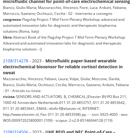
microfluidic channel for point-of-care electrochemical sensing
Bianco, Giulio Maria; Mazzaracchio, Vincenzo; Fiore, Luca; Arduini, Fabiana;
Marrocco, Gaetano; Occhiuzzi, Cecilia - 02 - Intervento a convegno
congresso:
Flagship Project 7 Mid-Term Plenary Workshop: advanced and
automated innovation labs for diagnostic and therapeutic biopharma
solutions (Roma, Italy)
libro:
Abstract Book of the Flagship Project 7 Mid-Term Plenary Workshop:
Advanced and automated innovation labs for diagnostic and therapeutic
biopharma solutions - ()
2108/314278
- 2023 -
Microfluidic paper-based wearable
electrochemical biosensor for reliable cortisol detection in
sweat
Mazzaracchio, Vincenzo; Fabiani, Laura; Volpe, Giulia; Moscone, Danila;
Bianco, Giulio Maria; Occhiuzzi, Cecilia; Marrocco, Gaetano; Arduini, Fabiana
- 01 - Articolo su rivista
rivista:
SENSORS AND ACTUATORS. B, CHEMICAL (Elsevier BV:PO Box 211,
1000 AE Amsterdam Netherlands:011 31 20 4853757, 011 31 20 4853642,
011 31 20 4853641, EMAIL: nlinfo-f@elsevier.nl, INTERNET:
http://www.elsevier.nl, Fax: 011 31 20 4853598) pp. - - issn: 0925-4005 - wos:
WOS:000972025800001 (109) - scopus: 2-s2.0-85146044128 (119)
2108/324506
- 2023 -
UHF RFID and NFC Point-of-Care –