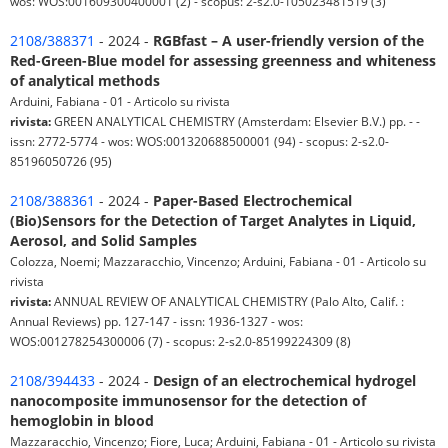
wos: WOS:001609300400001 (2) - scopus: 2-s2.0-105023481519 (3)
2108/388371
- 2024 -
RGBfast – A user-friendly version of the
Red-Green-Blue model for assessing greenness and whiteness
of analytical methods
Arduini, Fabiana - 01 - Articolo su rivista
rivista:
GREEN ANALYTICAL CHEMISTRY (Amsterdam: Elsevier B.V.) pp. - -
issn: 2772-5774 - wos: WOS:001320688500001 (94) - scopus: 2-s2.0-
85196050726 (95)
2108/388361
- 2024 -
Paper-Based Electrochemical
(Bio)Sensors for the Detection of Target Analytes in Liquid,
Aerosol, and Solid Samples
Colozza, Noemi; Mazzaracchio, Vincenzo; Arduini, Fabiana - 01 - Articolo su
rivista
rivista:
ANNUAL REVIEW OF ANALYTICAL CHEMISTRY (Palo Alto, Calif. :
Annual Reviews) pp. 127-147 - issn: 1936-1327 - wos:
WOS:001278254300006 (7) - scopus: 2-s2.0-85199224309 (8)
2108/394433
- 2024 -
Design of an electrochemical hydrogel
nanocomposite immunosensor for the detection of
hemoglobin in blood
Mazzaracchio, Vincenzo; Fiore, Luca; Arduini, Fabiana - 01 - Articolo su rivista