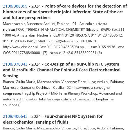
2108/388399
- 2024 -
Point-of-care devices for the detection of
biomarkers of periprosthetic joint infection: State of the art
and future perspectives
Mazzaracchio, Vincenzo; Arduini, Fabiana - 01 - Articolo su rivista
rivista:
TRAC. TRENDS IN ANALYTICAL CHEMISTRY (Elsevier BV:PO Box 211,
1000 AE Amsterdam Netherlands:011 31 20 4853757, 011 31 20 4853642,
011 31 20 4853641, EMAIL: nlinfo-f@elsevier.nl, INTERNET:
http://www.elsevier.nl, Fax: 011 31 20 4853598) pp. - - issn: 0165-9936 - wos:
WOS:001177868400001 (7) - scopus: 2-s2.0-85183899251 (6)
2108/370343
- 2024 -
Co-Design of a Four-Chip NFC System
and Microfluidic Channel for Point-of-Care Electrochemical
Sensing
Bianco, Giulio Maria; Mazzaracchio, Vincenzo; Fiore, Luca; Arduini, Fabiana;
Marrocco, Gaetano; Occhiuzzi, Cecilia - 02 - Intervento a convegno
congresso:
Flagship Project 7 Mid-Term Plenary Workshop: Advanced and
automated innovation labs for diagnostic and therapeutic biopharma
solutions ()
2108/400643
- 2024 -
Four-channel NFC system for
electrochemical sensing of fluids
Bianco, Giulio Maria; Mazzaracchio, Vincenzo; Fiore, Luca; Arduini, Fabiana;