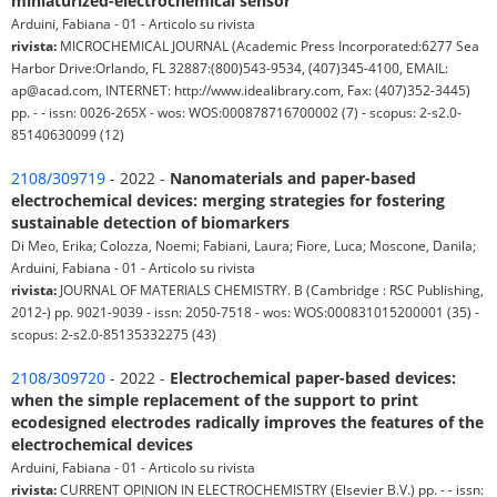
miniaturized-electrochemical sensor
Arduini, Fabiana - 01 - Articolo su rivista
rivista:
MICROCHEMICAL JOURNAL (Academic Press Incorporated:6277 Sea
Harbor Drive:Orlando, FL 32887:(800)543-9534, (407)345-4100, EMAIL:
ap@acad.com, INTERNET: http://www.idealibrary.com, Fax: (407)352-3445)
pp. - - issn: 0026-265X - wos: WOS:000878716700002 (7) - scopus: 2-s2.0-
85140630099 (12)
2108/309719
- 2022 -
Nanomaterials and paper-based
electrochemical devices: merging strategies for fostering
sustainable detection of biomarkers
Di Meo, Erika; Colozza, Noemi; Fabiani, Laura; Fiore, Luca; Moscone, Danila;
Arduini, Fabiana - 01 - Articolo su rivista
rivista:
JOURNAL OF MATERIALS CHEMISTRY. B (Cambridge : RSC Publishing,
2012-) pp. 9021-9039 - issn: 2050-7518 - wos: WOS:000831015200001 (35) -
scopus: 2-s2.0-85135332275 (43)
2108/309720
- 2022 -
Electrochemical paper-based devices:
when the simple replacement of the support to print
ecodesigned electrodes radically improves the features of the
electrochemical devices
Arduini, Fabiana - 01 - Articolo su rivista
rivista:
CURRENT OPINION IN ELECTROCHEMISTRY (Elsevier B.V.) pp. - - issn: