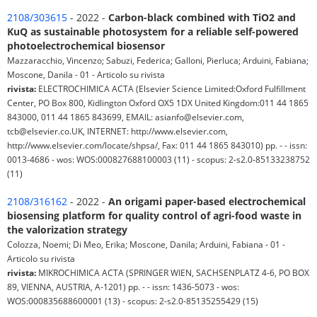
2108/303615
- 2022 -
Carbon-black combined with TiO2 and
KuQ as sustainable photosystem for a reliable self-powered
photoelectrochemical biosensor
Mazzaracchio, Vincenzo; Sabuzi, Federica; Galloni, Pierluca; Arduini, Fabiana;
Moscone, Danila - 01 - Articolo su rivista
rivista:
ELECTROCHIMICA ACTA (Elsevier Science Limited:Oxford Fulfillment
Center, PO Box 800, Kidlington Oxford OX5 1DX United Kingdom:011 44 1865
843000, 011 44 1865 843699, EMAIL: asianfo@elsevier.com,
tcb@elsevier.co.UK, INTERNET: http://www.elsevier.com,
http://www.elsevier.com/locate/shpsa/, Fax: 011 44 1865 843010) pp. - - issn:
0013-4686 - wos: WOS:000827688100003 (11) - scopus: 2-s2.0-85133238752
(11)
2108/316162
- 2022 -
An origami paper-based electrochemical
biosensing platform for quality control of agri-food waste in
the valorization strategy
Colozza, Noemi; Di Meo, Erika; Moscone, Danila; Arduini, Fabiana - 01 -
Articolo su rivista
rivista:
MIKROCHIMICA ACTA (SPRINGER WIEN, SACHSENPLATZ 4-6, PO BOX
89, VIENNA, AUSTRIA, A-1201) pp. - - issn: 1436-5073 - wos:
WOS:000835688600001 (13) - scopus: 2-s2.0-85135255429 (15)