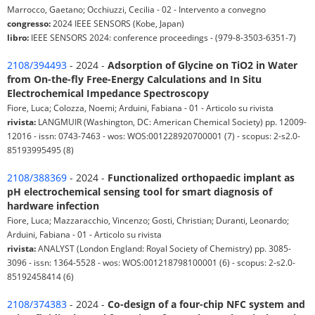
Marrocco, Gaetano; Occhiuzzi, Cecilia - 02 - Intervento a convegno
congresso:
2024 IEEE SENSORS (Kobe, Japan)
libro:
IEEE SENSORS 2024: conference proceedings - (979-8-3503-6351-7)
2108/394493
- 2024 -
Adsorption of Glycine on TiO2 in Water
from On-the-fly Free-Energy Calculations and In Situ
Electrochemical Impedance Spectroscopy
Fiore, Luca; Colozza, Noemi; Arduini, Fabiana - 01 - Articolo su rivista
rivista:
LANGMUIR (Washington, DC: American Chemical Society) pp. 12009-
12016 - issn: 0743-7463 - wos: WOS:001228920700001 (7) - scopus: 2-s2.0-
85193995495 (8)
2108/388369
- 2024 -
Functionalized orthopaedic implant as
pH electrochemical sensing tool for smart diagnosis of
hardware infection
Fiore, Luca; Mazzaracchio, Vincenzo; Gosti, Christian; Duranti, Leonardo;
Arduini, Fabiana - 01 - Articolo su rivista
rivista:
ANALYST (London England: Royal Society of Chemistry) pp. 3085-
3096 - issn: 1364-5528 - wos: WOS:001218798100001 (6) - scopus: 2-s2.0-
85192458414 (6)
2108/374383
- 2024 -
Co-design of a four-chip NFC system and