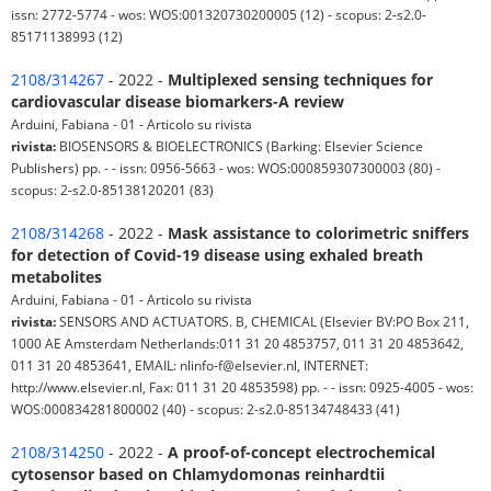
issn: 2772-5774 - wos: WOS:001320730200005 (12) - scopus: 2-s2.0-
85171138993 (12)
2108/314267
- 2022 -
Multiplexed sensing techniques for
cardiovascular disease biomarkers-A review
Arduini, Fabiana - 01 - Articolo su rivista
rivista:
BIOSENSORS & BIOELECTRONICS (Barking: Elsevier Science
Publishers) pp. - - issn: 0956-5663 - wos: WOS:000859307300003 (80) -
scopus: 2-s2.0-85138120201 (83)
2108/314268
- 2022 -
Mask assistance to colorimetric sniffers
for detection of Covid-19 disease using exhaled breath
metabolites
Arduini, Fabiana - 01 - Articolo su rivista
rivista:
SENSORS AND ACTUATORS. B, CHEMICAL (Elsevier BV:PO Box 211,
1000 AE Amsterdam Netherlands:011 31 20 4853757, 011 31 20 4853642,
011 31 20 4853641, EMAIL: nlinfo-f@elsevier.nl, INTERNET:
http://www.elsevier.nl, Fax: 011 31 20 4853598) pp. - - issn: 0925-4005 - wos:
WOS:000834281800002 (40) - scopus: 2-s2.0-85134748433 (41)
2108/314250
- 2022 -
A proof-of-concept electrochemical
cytosensor based on Chlamydomonas reinhardtii