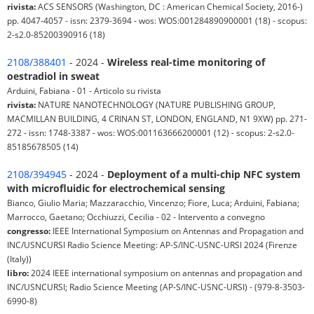
rivista:
ACS SENSORS (Washington, DC : American Chemical Society, 2016-)
pp. 4047-4057 - issn: 2379-3694 - wos: WOS:001284890900001 (18) - scopus:
2-s2.0-85200390916 (18)
2108/388401
- 2024 -
Wireless real-time monitoring of
oestradiol in sweat
Arduini, Fabiana - 01 - Articolo su rivista
rivista:
NATURE NANOTECHNOLOGY (NATURE PUBLISHING GROUP,
MACMILLAN BUILDING, 4 CRINAN ST, LONDON, ENGLAND, N1 9XW) pp. 271-
272 - issn: 1748-3387 - wos: WOS:001163666200001 (12) - scopus: 2-s2.0-
85185678505 (14)
2108/394945
- 2024 -
Deployment of a multi-chip NFC system
with microfluidic for electrochemical sensing
Bianco, Giulio Maria; Mazzaracchio, Vincenzo; Fiore, Luca; Arduini, Fabiana;
Marrocco, Gaetano; Occhiuzzi, Cecilia - 02 - Intervento a convegno
congresso:
IEEE International Symposium on Antennas and Propagation and
INC/USNCURSI Radio Science Meeting: AP-S/INC-USNC-URSI 2024 (Firenze
(Italy))
libro:
2024 IEEE international symposium on antennas and propagation and
INC/USNCURSI; Radio Science Meeting (AP-S/INC-USNC-URSI) - (979-8-3503-
6990-8)