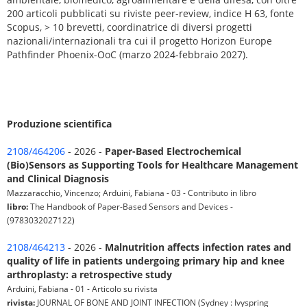
200 articoli pubblicati su riviste peer-review, indice H 63, fonte
Scopus, > 10 brevetti, coordinatrice di diversi progetti
nazionali/internazionali tra cui il progetto Horizon Europe
Pathfinder Phoenix-OoC (marzo 2024-febbraio 2027).
Produzione scientifica
2108/464206
- 2026 -
Paper-Based Electrochemical
(Bio)Sensors as Supporting Tools for Healthcare Management
and Clinical Diagnosis
Mazzaracchio, Vincenzo; Arduini, Fabiana - 03 - Contributo in libro
libro:
The Handbook of Paper-Based Sensors and Devices -
(9783032027122)
2108/464213
- 2026 -
Malnutrition affects infection rates and
quality of life in patients undergoing primary hip and knee
arthroplasty: a retrospective study
Arduini, Fabiana - 01 - Articolo su rivista
rivista:
JOURNAL OF BONE AND JOINT INFECTION (Sydney : Ivyspring