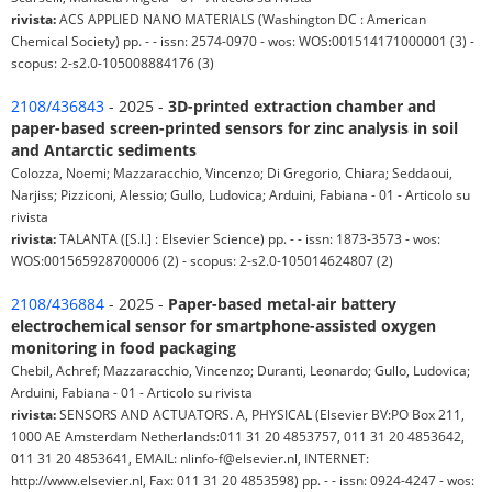
rivista:
ACS APPLIED NANO MATERIALS (Washington DC : American
Chemical Society) pp. - - issn: 2574-0970 - wos: WOS:001514171000001 (3) -
scopus: 2-s2.0-105008884176 (3)
2108/436843
- 2025 -
3D-printed extraction chamber and
paper-based screen-printed sensors for zinc analysis in soil
and Antarctic sediments
Colozza, Noemi; Mazzaracchio, Vincenzo; Di Gregorio, Chiara; Seddaoui,
Narjiss; Pizziconi, Alessio; Gullo, Ludovica; Arduini, Fabiana - 01 - Articolo su
rivista
rivista:
TALANTA ([S.l.] : Elsevier Science) pp. - - issn: 1873-3573 - wos:
WOS:001565928700006 (2) - scopus: 2-s2.0-105014624807 (2)
2108/436884
- 2025 -
Paper-based metal-air battery
electrochemical sensor for smartphone-assisted oxygen
monitoring in food packaging
Chebil, Achref; Mazzaracchio, Vincenzo; Duranti, Leonardo; Gullo, Ludovica;
Arduini, Fabiana - 01 - Articolo su rivista
rivista:
SENSORS AND ACTUATORS. A, PHYSICAL (Elsevier BV:PO Box 211,
1000 AE Amsterdam Netherlands:011 31 20 4853757, 011 31 20 4853642,
011 31 20 4853641, EMAIL: nlinfo-f@elsevier.nl, INTERNET:
http://www.elsevier.nl, Fax: 011 31 20 4853598) pp. - - issn: 0924-4247 - wos: