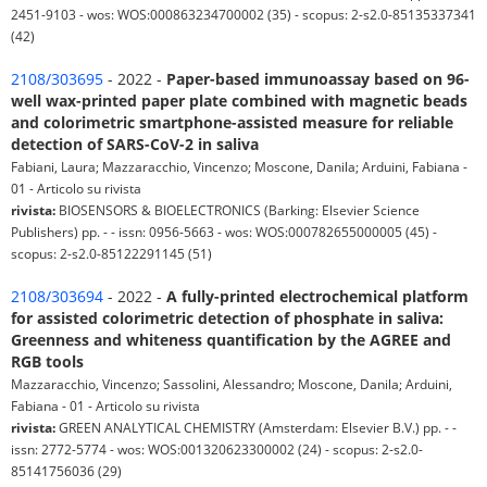
2451-9103 - wos: WOS:000863234700002 (35) - scopus: 2-s2.0-85135337341
(42)
2108/303695
- 2022 -
Paper-based immunoassay based on 96-
well wax-printed paper plate combined with magnetic beads
and colorimetric smartphone-assisted measure for reliable
detection of SARS-CoV-2 in saliva
Fabiani, Laura; Mazzaracchio, Vincenzo; Moscone, Danila; Arduini, Fabiana -
01 - Articolo su rivista
rivista:
BIOSENSORS & BIOELECTRONICS (Barking: Elsevier Science
Publishers) pp. - - issn: 0956-5663 - wos: WOS:000782655000005 (45) -
scopus: 2-s2.0-85122291145 (51)
2108/303694
- 2022 -
A fully-printed electrochemical platform
for assisted colorimetric detection of phosphate in saliva:
Greenness and whiteness quantification by the AGREE and
RGB tools
Mazzaracchio, Vincenzo; Sassolini, Alessandro; Moscone, Danila; Arduini,
Fabiana - 01 - Articolo su rivista
rivista:
GREEN ANALYTICAL CHEMISTRY (Amsterdam: Elsevier B.V.) pp. - -
issn: 2772-5774 - wos: WOS:001320623300002 (24) - scopus: 2-s2.0-
85141756036 (29)