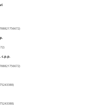
vi
(9788821756672)
p.
672)
 c.p.p.
(9788821756672)
8875243388)
8875243388)