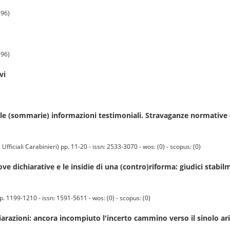
596)
596)
vi
e (sommarie) informazioni testimoniali. Stravaganze normative 
iali Carabinieri) pp. 11-20 - issn: 2533-3070 - wos: (0) - scopus: (0)
ve dichiarative e le insidie di una (contro)riforma: giudici stabil
1199-1210 - issn: 1591-5611 - wos: (0) - scopus: (0)
razioni: ancora incompiuto l'incerto cammino verso il sinolo ari