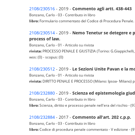
2108/230516
- 2019 -
Commento agli artt. 438-443
Bonzano, Carlo - 03 - Contributo in libro
libro:
Formulario commentato del Codice di Procedura Penale. At
2108/230514
- 2019 -
Nemo Tenetur se detegere e pr
process of law.
Bonzano, Carlo - 01 - Articolo su rivista
rivista:
PROCESSO PENALE E GIUSTIZIA (Torino: G.Giappichelli, 2
wos: (0) - scopus: (0)
2108/230512
- 2019 -
Le Sezioni Unite Pavan e la mo
Bonzano, Carlo - 01 - Articolo su rivista
rivista:
DIRITTO PENALE E PROCESSO (Milano: Ipsoa- Milano) pp. 8
2108/232880
- 2019 -
Scienza ed epistemologia giudi
Bonzano, Carlo - 03 - Contributo in libro
libro:
Scienza, diritto e processo penale nell'era del rischio -
2108/232884
- 2017 -
Commento all'art. 202 c.p.p.
Bonzano, Carlo - 03 - Contributo in libro
libro:
Codice di procedura penale commentato - V edizione - 