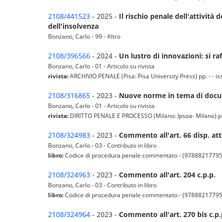
2108/441523
- 2025 -
Il rischio penale dell'attività
dell'insolvenza
Bonzano, Carlo - 99 - Altro
2108/396566
- 2024 -
Un lustro di innovazioni: si raf
Bonzano, Carlo - 01 - Articolo su rivista
rivista:
ARCHIVIO PENALE (Pisa: Pisa University Press) pp. - - iss
2108/316865
- 2023 -
Nuove norme in tema di docume
Bonzano, Carlo - 01 - Articolo su rivista
rivista:
DIRITTO PENALE E PROCESSO (Milano: Ipsoa- Milano) pp. 
2108/324983
- 2023 -
Commento all'art. 66 disp. att.
Bonzano, Carlo - 03 - Contributo in libro
libro:
Codice di procedura penale commentato - (9788821779
2108/324963
- 2023 -
Commento all'art. 204 c.p.p.
Bonzano, Carlo - 03 - Contributo in libro
libro:
Codice di procedura penale commentato - (9788821779
2108/324964
- 2023 -
Commento all'art. 270 bis c.p.