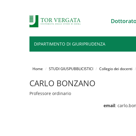
Dottorato
DIPARTIMENTO DI GIURIPRUDENZA
Salta
al
Home
STUDI GIUSPUBBLICISTICI
Collegio dei docenti
contenuto
principale
CARLO BONZANO
Professore ordinario
email
: carlo.b