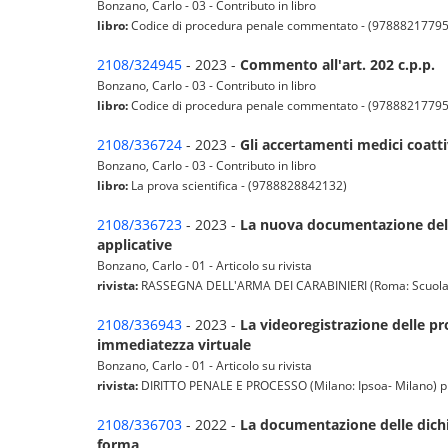
Bonzano, Carlo - 03 - Contributo in libro
libro:
Codice di procedura penale commentato - (9788821779
2108/324945
- 2023 -
Commento all'art. 202 c.p.p.
Bonzano, Carlo - 03 - Contributo in libro
libro:
Codice di procedura penale commentato - (9788821779
2108/336724
- 2023 -
Gli accertamenti medici coatti
Bonzano, Carlo - 03 - Contributo in libro
libro:
La prova scientifica - (9788828842132)
2108/336723
- 2023 -
La nuova documentazione dell
applicative
Bonzano, Carlo - 01 - Articolo su rivista
rivista:
RASSEGNA DELL'ARMA DEI CARABINIERI (Roma: Scuola Uffic
2108/336943
- 2023 -
La videoregistrazione delle pro
immediatezza virtuale
Bonzano, Carlo - 01 - Articolo su rivista
rivista:
DIRITTO PENALE E PROCESSO (Milano: Ipsoa- Milano) pp. 
2108/336703
- 2022 -
La documentazione delle dichia
forma