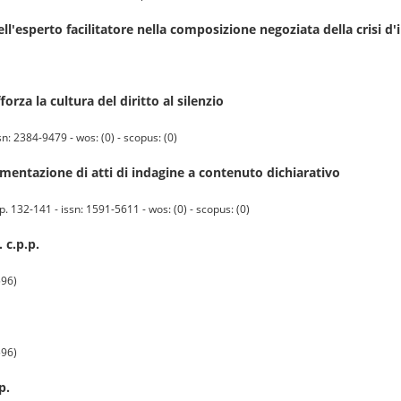
 dell'esperto facilitatore nella composizione negoziata della crisi d
forza la cultura del diritto al silenzio
n: 2384-9479 - wos: (0) - scopus: (0)
ntazione di atti di indagine a contenuto dichiarativo
132-141 - issn: 1591-5611 - wos: (0) - scopus: (0)
 c.p.p.
596)
596)
p.