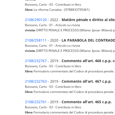
Bonzano, Carlo - 03 - Contributo in libro
libro:
La riforma Cartabia - (9788833795461)
2108/290120
- 2022 -
Matière pénale e diritto al si
Bonzano, Carlo - 01 - Articolo su rivista
rivista:
DIRITTO PENALE E PROCESSO (Milano: Ipsoa- Milano) pp. -
2108/258111
- 2020 -
LA PARABOLA DEL CONTRADD
Bonzano, Carlo - 01 - Articolo su rivista
rivista:
DIRITTO PENALE E PROCESSO (Milano: Ipsoa- Milano) pp. -
2108/232767
- 2019 -
Commento all'art. 468 c.p.p. c
Bonzano, Carlo - 03 - Contributo in libro
libro:
Formulario commentato del Codice di procedura penale. At
2108/232763
- 2019 -
Commento all'art. 467 c.p.p.
Bonzano, Carlo - 03 - Contributo in libro
libro:
Formulario commentato del Codice di procedura penale. At
2108/232761
- 2019 -
Commento all'art. 465 c.p.p.
Bonzano, Carlo - 03 - Contributo in libro
libro:
Formulario commentato del Codice di procedura penale. At