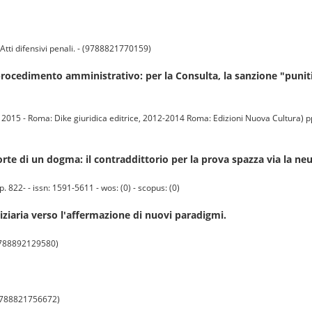
ti difensivi penali. - (9788821770159)
ocedimento amministrativo: per la Consulta, la sanzione "punit
015 - Roma: Dike giuridica editrice, 2012-2014 Roma: Edizioni Nuova Cultura) pp
rte di un dogma: il contraddittorio per la prova spazza via la neut
22- - issn: 1591-5611 - wos: (0) - scopus: (0)
ziaria verso l'affermazione di nuovi paradigmi.
 (9788892129580)
(9788821756672)