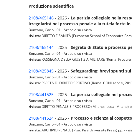
Produzione scientifica
2108/465146
- 2026 -
La perizia collegiale nella res
irregolarità nel processo penale alla tutela forte in 
Bonzano, Carlo - 01 - Articolo su rivista
rivista:
DIRITTO E SANITÀ (European School of Economics Roma; T
2108/465144
- 2025 -
Segreto di Stato e processo p
Bonzano, Carlo - 01 - Articolo su rivista
rivista:
RASSEGNA DELLA GIUSTIZIA MILITARE (Roma: Procura gener
2108/425845
- 2025 -
Safeguarding: brevi spunti sui 
Bonzano, Carlo - 01 - Articolo su rivista
rivista:
RIVISTA DI DIRITTO SPORTIVO (Roma: CONI servizi, 2012- T
2108/441525
- 2025 -
La perizia collegiale nel proc
Bonzano, Carlo - 01 - Articolo su rivista
rivista:
DIRITTO PENALE E PROCESSO (Milano: Ipsoa- Milano) pp. 
2108/441524
- 2025 -
Processo e scienza al cospetto 
Bonzano, Carlo - 01 - Articolo su rivista
rivista:
ARCHIVIO PENALE (Pisa: Pisa University Press) pp. - - i