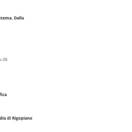
istema. Dalla
: (0)
fica
edia di Rigopiano