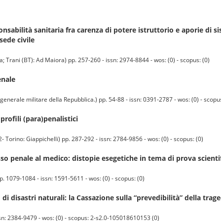
ponsabilità sanitaria fra carenza di potere istruttorio e aporie di s
sede civile
rani (BT): Ad Maiora) pp. 257-260 - issn: 2974-8844 - wos: (0) - scopus: (0)
enale
ale militare della Repubblica.) pp. 54-88 - issn: 0391-2787 - wos: (0) - scopus
profili (para)penalistici
orino: Giappichelli) pp. 287-292 - issn: 2784-9856 - wos: (0) - scopus: (0)
esso penale al medico: distopie esegetiche in tema di prova scienti
1079-1084 - issn: 1591-5611 - wos: (0) - scopus: (0)
di disastri naturali: la Cassazione sulla “prevedibilità” della trag
ssn: 2384-9479 - wos: (0) - scopus: 2-s2.0-105018610153 (0)