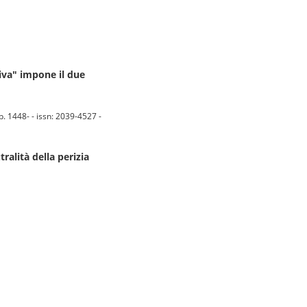
iva" impone il due
. 1448- - issn: 2039-4527 -
ralità della perizia